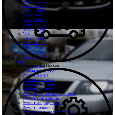
Nissan Almera
Nissan Note
Nissan Tiida
Nissan Juke
Nissan Patrol
Nissan Terrano
Nissan Sentra
Nissan Leaf
Nissan Serena
Nissan Rogue
Nissan Navara
Nissan Dayz
Nissan March
Ремонт
Бесплатная диагностика Ниссан
Диагностика
Замена ремня ГРМ
Ремонт АКПП
Ремонт вариатора
Ремонт двигателя
Кузовной ремонт
Ремонт дизельных двигателей
Ремонт трансмиссии
Ремонт кондиционера
Ремонт подвески
Ремонт рулевого управления