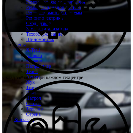
Ремонт системы охлаждения
Ремонт топливной системы
Ремонт тормозной системы
Ремонт электрики
Сход-развал
Замена катализатора
Техобслуживание
Шиномонтаж
Цены
X-Trail
Кашкай
Мурано
Патфайндер
Теана
Альмера
Склад запчастей при каждом техцентре
Жук
Тиида
Ноут
Патрол
Сентра
Террано
Серена
Контакты