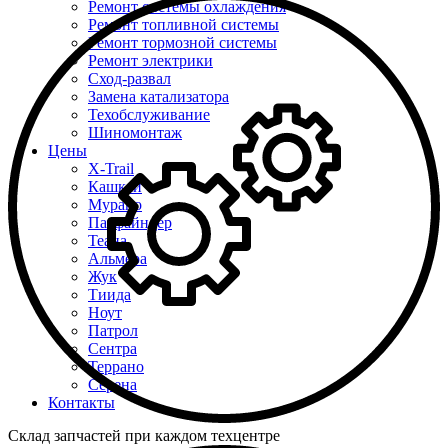
Ремонт системы охлаждения
Ремонт топливной системы
Ремонт тормозной системы
Ремонт электрики
Сход-развал
Замена катализатора
Техобслуживание
Шиномонтаж
Цены
X-Trail
Кашкай
Мурано
Патфайндер
Теана
Альмера
Жук
Тиида
Ноут
Патрол
Сентра
Террано
Серена
Контакты
Склад запчастей при каждом техцентре