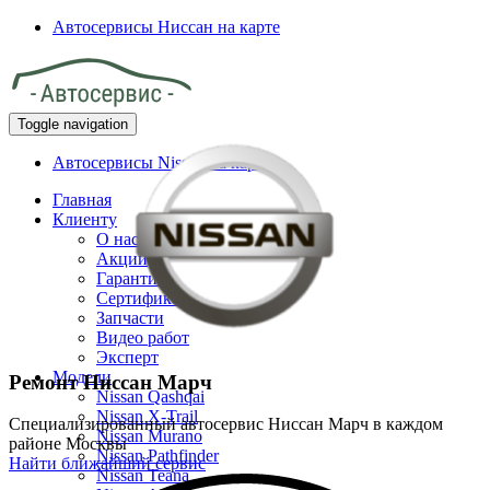
Автосервисы Ниссан на карте
Toggle navigation
Автосервисы Nissan на карте
Главная
Клиенту
О нас
Акции
Гарантия
Сертификаты
Запчасти
Видео работ
Эксперт
Модели
Ремонт Ниссан Марч
Nissan Qashqai
Nissan X-Trail
Специализированный автосервис Ниссан Марч в каждом
Nissan Murano
районе Москвы
Nissan Pathfinder
Найти ближайший сервис
Nissan Teana