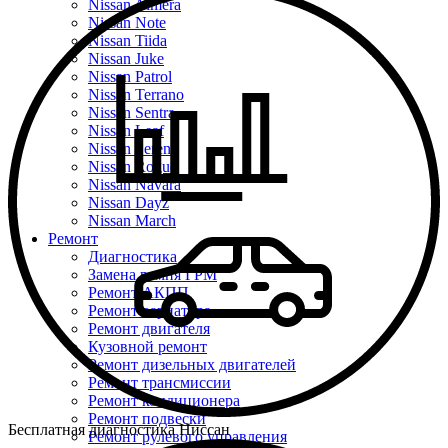
Nissan Almera
Nissan Note
Nissan Tiida
Nissan Juke
Nissan Patrol
Nissan Terrano
Nissan Sentra
Nissan Leaf
Nissan Serena
Nissan Rogue
Nissan Navara
Nissan Dayz
Nissan March
Ремонт
Диагностика
Замена ремня ГРМ
Ремонт АКПП
Ремонт вариатора
Ремонт двигателя
Кузовной ремонт
Ремонт дизельных двигателей
Ремонт трансмиссии
Ремонт кондиционера
Ремонт подвески
Бесплатная диагностика Ниссан
Ремонт рулевого управления