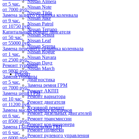
Nissan Almera
от 5 час.
Nissan Note
от 7000 руб.
Nissan Tiida
Замена заднего сальника коленвала
Nissan Juke
от 9 час.
Nissan Patrol
от 10750 руб.
Nissan Terrano
Капитальный ремонт двигателя
Nissan Sentra
от 50 час.
Nissan Leaf
от 55000 руб.
Nissan Serena
Замена переднего сальника коленвала
Nissan Rogue
от 1 час.
Nissan Navara
от 2500 руб.
Nissan Dayz
Ремонт турбины
Nissan March
от 9800 руб.
Ремонт
Замена турбины
Диагностика
от 5 час.
Замена ремня ГРМ
от 7000 руб.
Ремонт АКПП
Замена цепи ГРМ
Ремонт вариатора
от 10 час.
Ремонт двигателя
от 11200 руб.
Кузовной ремонт
Замена маслосъемных колпачков
Ремонт дизельных двигателей
от 6 час.
Ремонт трансмиссии
от 8500 руб.
Ремонт кондиционера
Замена ГБЦ/прокладки ГБЦ
Ремонт подвески
от 6 час.
Ремонт рулевого управления
от 6000 руб.