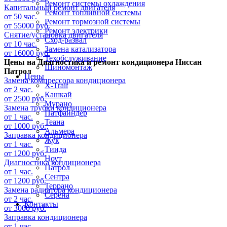
Ремонт системы охлаждения
Капитальный ремонт двигателя
Ремонт топливной системы
от 50 час.
Ремонт тормозной системы
от 55000 руб.
Ремонт электрики
Снятие/установка двигателя
Сход-развал
от 10 час.
Замена катализатора
от 16000 руб.
Техобслуживание
Цены на
Диагностика и ремонт кондиционера Ниссан
Шиномонтаж
Патрол
Цены
Замена компрессора кондиционера
X-Trail
от 2 час.
Кашкай
от 2500 руб.
Мурано
Замена трубки кондиционера
Патфайндер
от 1 час.
Теана
от 1000 руб.
Альмера
Заправка кондиционера
Жук
от 1 час.
Тиида
от 1200 руб.
Ноут
Диагностика кондиционера
Патрол
от 1 час.
Сентра
от 1200 руб.
Террано
Замена радиатора кондиционера
Серена
от 2 час.
Контакты
от 3000 руб.
Заправка кондиционера
от 1 час.