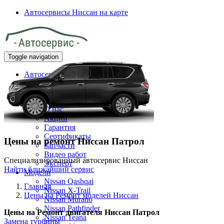
Автосервисы Ниссан на карте
Toggle navigation
Автосервисы Nissan на карте
Главная
Клиенту
О нас
Акции
Гарантия
Сертификаты
Цены на ремонт Ниссан Патрол
Запчасти
Видео работ
Специализированный автосервис Ниссан
Эксперт
Найти ближайший сервис
Модели
Nissan Qashqai
Главная
Nissan X-Trail
Цены на Ремонт моделей Ниссан
Nissan Murano
Nissan Pathfinder
Цены на
Ремонт двигателя Ниссан Патрол
Nissan Teana
Замена турбины