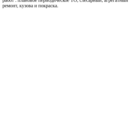
работ : плановое периодическое ТО, слесарный, агрегатный
ремонт, кузова и покраска.