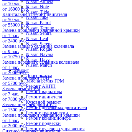
Nissan Almera
от 10 час.
Nissan Note
от 16000 руб.
Nissan Tiida
Капитальный ремонт двигателя
Nissan Juke
от 50 час.
Nissan Patrol
от 55000 руб.
Nissan Terrano
Замена прокладки клапанной крышки
Nissan Sentra
от 1 час.
Nissan Leaf
от 2400 руб.
Nissan Serena
Замена заднего сальника коленвала
Nissan Rogue
от 9 час.
Nissan Navara
от 10750 руб.
Nissan Dayz
Замена переднего сальника коленвала
Nissan March
от 1 час.
Ремонт
от 2000 руб.
Диагностика
Замена прокладки ГБЦ
Замена ремня ГРМ
от 5700 руб.
Ремонт АКПП
Замена ремня ГРМ
Ремонт вариатора
от 7 час.
Ремонт двигателя
от 7800 руб.
Кузовной ремонт
Замена подушек двигателя
Ремонт дизельных двигателей
от 1500 руб.
Ремонт трансмиссии
Замена прокладки клапанной крышки
Ремонт кондиционера
от 1 час.
Ремонт подвески
от 2000 руб.
Ремонт рулевого управления
Снятие/установка двигателя