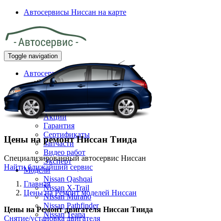
Автосервисы Ниссан на карте
Toggle navigation
Автосервисы Nissan на карте
Главная
Клиенту
О нас
Акции
Гарантия
Сертификаты
Цены на ремонт Ниссан Тиида
Запчасти
Видео работ
Специализированный автосервис Ниссан
Эксперт
Найти ближайший сервис
Модели
Nissan Qashqai
Главная
Nissan X-Trail
Цены на Ремонт моделей Ниссан
Nissan Murano
Nissan Pathfinder
Цены на
Ремонт двигателя Ниссан Тиида
Nissan Teana
Снятие/установка двигателя