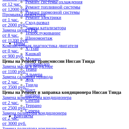
Ремонт системы охлаждения
от 12 час.
Ремонт топливной системы
от 12000 руб.
Ремонт тормозной системы
Промывка инжектора
Ремонт электрики
от 1 час.
Сход-развал
от 2000 руб.
Замена катализатора
Замена цепи ГРМ
Техобслуживание
от 8 час.
Шиномонтаж
от 11200 руб.
Цены
Компьютерная диагностика двигателя
X-Trail
от 0 час.
Кашкай
от 900 руб.
Мурано
Цены на
Ремонт трансмиссии Ниссан Тиида
Патфайндер
Замена масла в редукторе
Теана
от 1100 руб.
Альмера
Замена сальника привода
Жук
от 2 час.
Тиида
от 3500 руб.
Ноут
Цены на
Ремонт и заправка кондиционера Ниссан Тиида
Патрол
Замена компрессора кондиционера
Сентра
от 2 час.
Террано
от 2500 руб.
Серена
Замена радиатора кондиционера
Контакты
от 2 час.
от 3000 руб.
Замена радиатора кондиционера