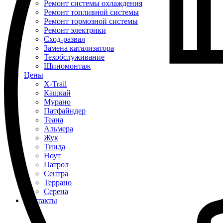
Ремонт системы охлаждения
Ремонт топливной системы
Ремонт тормозной системы
Ремонт электрики
Сход-развал
Замена катализатора
Техобслуживание
Шиномонтаж
Цены
X-Trail
Кашкай
Мурано
Патфайндер
Теана
Альмера
Жук
Тиида
Ноут
Патрол
Сентра
Террано
Серена
Контакты