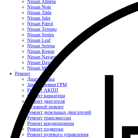
Nissan Almera
Nissan Note
Nissan Tiida
Nissan Juke
Nissan Patrol
Nissan Terrano
Nissan Sentra
Nissan Leaf
Nissan Serena
Nissan Rogue
Nissan Navara
Nissan Dayz
Nissan March
Ремонт
Диагностика
Замена ремня ГРМ
Ремонт АКПП
Ремонт вариатора
Ремонт двигателя
Кузовной ремонт
Ремонт дизельных двигателей
Ремонт трансмиссии
Ремонт кондиционера
Ремонт подвески
Ремонт рулевого управления