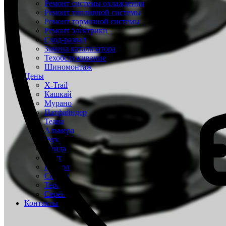
Ремонт системы охлаждения
Ремонт топливной системы
Ремонт тормозной системы
Ремонт электрики
Сход-развал
Замена катализатора
Техобслуживание
Шиномонтаж
Цены
X-Trail
Кашкай
Мурано
Патфайндер
Теана
Альмера
Жук
Тиида
Ноут
Патрол
Сентра
Террано
Серена
Контакты