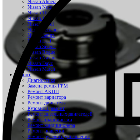
Nissan Almera
Nissan Note
Nissan Tiida
Nissan Juke
Nissan Patrol
Nissan Terrano
Nissan Sentra
Nissan Leaf
Nissan Serena
Nissan Rogue
Nissan Navara
Nissan Dayz
Nissan March
Ремонт
Диагностика
Замена ремня ГРМ
Ремонт АКПП
Ремонт вариатора
Ремонт двигателя
Кузовной ремонт
Ремонт дизельных двигателей
Ремонт трансмиссии
Ремонт кондиционера
Ремонт подвески
Ремонт рулевого управления