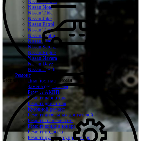
Nissan Almera
Nissan Note
Nissan Tiida
Nissan Juke
Nissan Patrol
Nissan Terrano
Nissan Sentra
Nissan Leaf
Nissan Serena
Nissan Rogue
Nissan Navara
Nissan Dayz
Nissan March
Ремонт
Бесплатная диагностика Ниссан
Диагностика
Замена ремня ГРМ
Ремонт АКПП
Ремонт вариатора
Ремонт двигателя
Кузовной ремонт
Ремонт дизельных двигателей
Ремонт трансмиссии
Ремонт кондиционера
Ремонт подвески
Ремонт рулевого управления