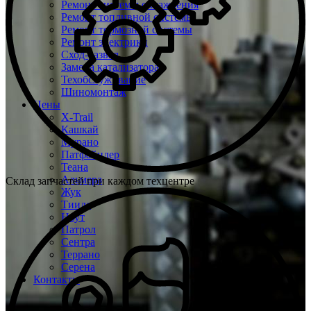
Ремонт системы охлаждения
Ремонт топливной системы
Ремонт тормозной системы
Ремонт электрики
Сход-развал
Замена катализатора
Техобслуживание
Шиномонтаж
Цены
X-Trail
Кашкай
Мурано
Патфайндер
Теана
Альмера
Склад запчастей при каждом техцентре
Жук
Тиида
Ноут
Патрол
Сентра
Террано
Серена
Контакты