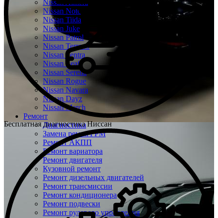
Nissan Almera
Nissan Note
Nissan Tiida
Nissan Juke
Nissan Patrol
Nissan Terrano
Nissan Sentra
Nissan Leaf
Nissan Serena
Nissan Rogue
Nissan Navara
Nissan Dayz
Nissan March
Ремонт
Бесплатная диагностика Ниссан
Диагностика
Замена ремня ГРМ
Ремонт АКПП
Ремонт вариатора
Ремонт двигателя
Кузовной ремонт
Ремонт дизельных двигателей
Ремонт трансмиссии
Ремонт кондиционера
Ремонт подвески
Ремонт рулевого управления