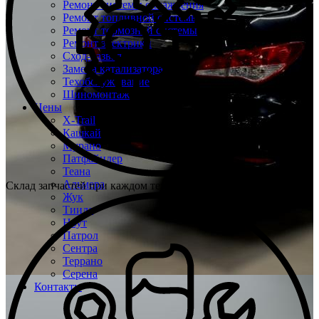
Ремонт системы охлаждения
Ремонт топливной системы
Ремонт тормозной системы
Ремонт электрики
Сход-развал
Замена катализатора
Техобслуживание
Шиномонтаж
Цены
X-Trail
Кашкай
Мурано
Патфайндер
Теана
Альмера
Склад запчастей при каждом техцентре
Жук
Тиида
Ноут
Патрол
Сентра
Террано
Серена
Контакты