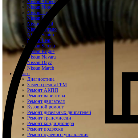
Nissan Almera
Nissan Note
Nissan Tiida
Nissan Juke
Nissan Patrol
Nissan Terrano
Nissan Sentra
Nissan Leaf
Nissan Serena
Nissan Rogue
Nissan Navara
Nissan Dayz
Nissan March
Ремонт
Диагностика
Замена ремня ГРМ
Ремонт АКПП
Ремонт вариатора
Ремонт двигателя
Кузовной ремонт
Ремонт дизельных двигателей
Ремонт трансмиссии
Ремонт кондиционера
Ремонт подвески
Ремонт рулевого управления