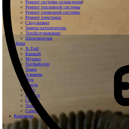
Ремонт системы охлаждения
Ремонт топливной системы
Ремонт тормозной системы
Ремонт электрики
Сход-развал
Замена катализатора
Техобслуживание
Шиномонтаж
Цены
X-Trail
Кашкай
Мурано
Патфайндер
Теана
Альмера
Жук
Тиида
Ноут
Патрол
Сентра
Террано
Серена
Контакты