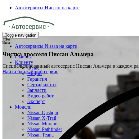
Автосервисы Ниссан на карте
Toggle navigation
Автосервисы Nissan на карте
Чистка дросселя
Ниссан Альмера
Главная
Клиенту
Специализированный автосервис Ниссан Альмера в каждом р
О нас
Найти ближайший сервис
Акции
Гарантия
Сертификаты
Запчасти
Видео работ
Эксперт
Модели
Nissan Qashqai
Nissan X-Trail
Nissan Murano
Nissan Pathfinder
Nissan Teana