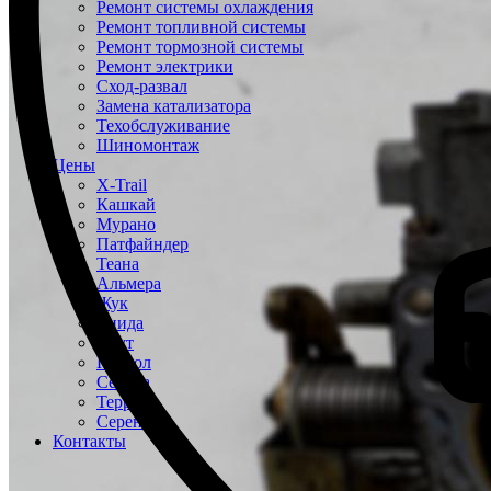
Ремонт системы охлаждения
Ремонт топливной системы
Ремонт тормозной системы
Ремонт электрики
Сход-развал
Замена катализатора
Техобслуживание
Шиномонтаж
Цены
X-Trail
Кашкай
Мурано
Патфайндер
Теана
Альмера
Жук
Тиида
Ноут
Патрол
Сентра
Террано
Серена
Контакты