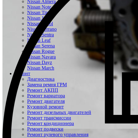
Nissan Almera
Nissan Note
Nissan Tiida
Nissan Juke
Nissan Patrol
Nissan Terrano
Nissan Sentra
Nissan Leaf
Nissan Serena
Nissan Rogue
Nissan Navara
Nissan Dayz
Nissan March
Ремонт
Диагностика
Замена ремня ГРМ
Ремонт АКПП
Ремонт вариатора
Ремонт двигателя
Кузовной ремонт
Ремонт дизельных двигателей
Ремонт трансмиссии
Ремонт кондиционера
Ремонт подвески
Ремонт рулевого управления