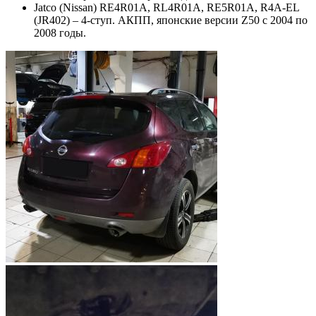
Jatco (Nissan) RE4R01A, RL4R01A, RE5R01A, R4A-EL
(JR402) – 4-ступ. АКПП, японские версии Z50 с 2004 по
2008 годы.