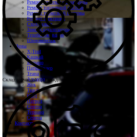
Ремонт системы охлаждения
Ремонт топливной системы
Ремонт тормозной системы
Ремонт электрики
Сход-развал
Замена катализатора
Техобслуживание
Шиномонтаж
Цены
X-Trail
Кашкай
Мурано
Патфайндер
Теана
Альмера
Склад запчастей при каждом техцентре
Жук
Тиида
Ноут
Патрол
Сентра
Террано
Серена
Контакты