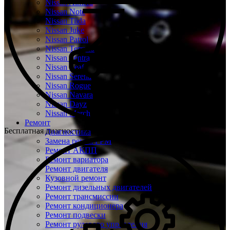
Nissan Almera
Nissan Note
Nissan Tiida
Nissan Juke
Nissan Patrol
Nissan Terrano
Nissan Sentra
Nissan Leaf
Nissan Serena
Nissan Rogue
Nissan Navara
Nissan Dayz
Nissan March
Ремонт
Бесплатная диагностика Ниссан
Диагностика
Замена ремня ГРМ
Ремонт АКПП
Ремонт вариатора
Ремонт двигателя
Кузовной ремонт
Ремонт дизельных двигателей
Ремонт трансмиссии
Ремонт кондиционера
Ремонт подвески
Ремонт рулевого управления