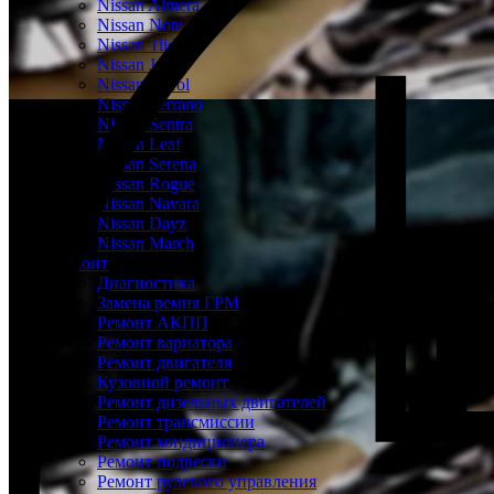
Nissan Almera
Nissan Note
Nissan Tiida
Nissan Juke
Nissan Patrol
Nissan Terrano
Nissan Sentra
Nissan Leaf
Nissan Serena
Nissan Rogue
Nissan Navara
Nissan Dayz
Nissan March
Ремонт
Диагностика
Замена ремня ГРМ
Ремонт АКПП
Ремонт вариатора
Ремонт двигателя
Кузовной ремонт
Ремонт дизельных двигателей
Ремонт трансмиссии
Ремонт кондиционера
Ремонт подвески
Ремонт рулевого управления