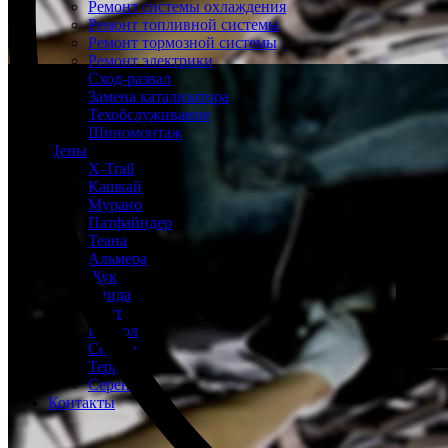
Ремонт системы охлаждения
Ремонт топливной системы
Ремонт тормозной системы
Ремонт электрики
Сход-развал
Замена катализатора
Техобслуживание
Шиномонтаж
Цены
X-Trail
Кашкай
Мурано
Патфайндер
Теана
Альмера
Жук
Тиида
Ноут
Патрол
Сентра
Террано
Серена
Контакты