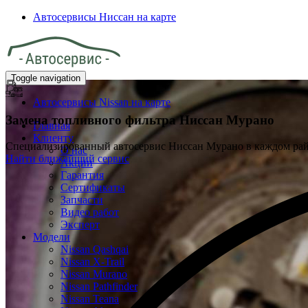
Автосервисы Ниссан на карте
Toggle navigation
Автосервисы Nissan на карте
Замена топливного фильтра
Ниссан Мурано
Главная
Клиенту
Специализированный автосервис Ниссан Мурано в каждом ра
О нас
Найти ближайший сервис
Акции
Гарантия
Сертификаты
Запчасти
Видео работ
Эксперт
Модели
Nissan Qashqai
Nissan X-Trail
Nissan Murano
Nissan Pathfinder
Nissan Teana