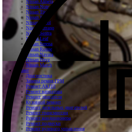
Nissan Almera
Nissan Note
Nissan Tiida
Nissan Juke
Nissan Patrol
Nissan Terrano
Nissan Sentra
Nissan Leaf
Nissan Serena
Nissan Rogue
Nissan Navara
Nissan Dayz
Nissan March
Ремонт
Диагностика
Замена ремня ГРМ
Ремонт АКПП
Ремонт вариатора
Ремонт двигателя
Кузовной ремонт
Ремонт дизельных двигателей
Ремонт трансмиссии
Ремонт кондиционера
Ремонт подвески
Ремонт рулевого управления