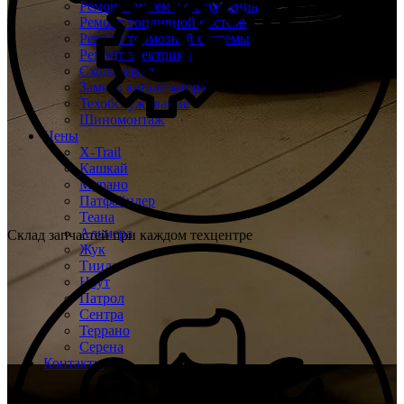
Ремонт системы охлаждения
Ремонт топливной системы
Ремонт тормозной системы
Ремонт электрики
Сход-развал
Замена катализатора
Техобслуживание
Шиномонтаж
Цены
X-Trail
Кашкай
Мурано
Патфайндер
Теана
Альмера
Склад запчастей при каждом техцентре
Жук
Тиида
Ноут
Патрол
Сентра
Террано
Серена
Контакты