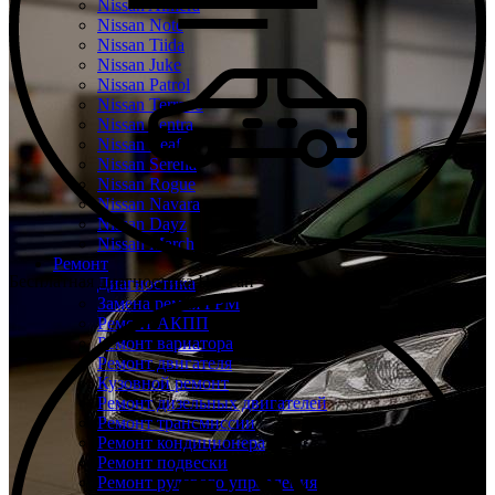
Nissan Almera
Nissan Note
Nissan Tiida
Nissan Juke
Nissan Patrol
Nissan Terrano
Nissan Sentra
Nissan Leaf
Nissan Serena
Nissan Rogue
Nissan Navara
Nissan Dayz
Nissan March
Ремонт
Бесплатная диагностика Ниссан
Диагностика
Замена ремня ГРМ
Ремонт АКПП
Ремонт вариатора
Ремонт двигателя
Кузовной ремонт
Ремонт дизельных двигателей
Ремонт трансмиссии
Ремонт кондиционера
Ремонт подвески
Ремонт рулевого управления