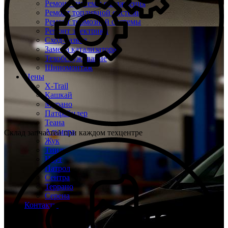
Ремонт системы охлаждения
Ремонт топливной системы
Ремонт тормозной системы
Ремонт электрики
Сход-развал
Замена катализатора
Техобслуживание
Шиномонтаж
Цены
X-Trail
Кашкай
Мурано
Патфайндер
Теана
Альмера
Склад запчастей при каждом техцентре
Жук
Тиида
Ноут
Патрол
Сентра
Террано
Серена
Контакты