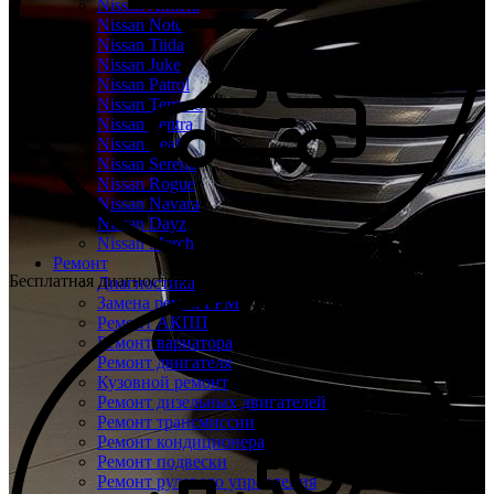
Nissan Almera
Nissan Note
Nissan Tiida
Nissan Juke
Nissan Patrol
Nissan Terrano
Nissan Sentra
Nissan Leaf
Nissan Serena
Nissan Rogue
Nissan Navara
Nissan Dayz
Nissan March
Ремонт
Бесплатная диагностика Ниссан
Диагностика
Замена ремня ГРМ
Ремонт АКПП
Ремонт вариатора
Ремонт двигателя
Кузовной ремонт
Ремонт дизельных двигателей
Ремонт трансмиссии
Ремонт кондиционера
Ремонт подвески
Ремонт рулевого управления