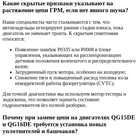
Какие скрытые признаки указывают на
растяжение цепи ГРМ, если нет явного шума?
Наши специалисты часто сталкиваются с тем, что
автовладельцы игнорируют ранние стадии износа, пока
двигатель не начинает троить. К скрытым симптомам
относятся:
Появление ошибок P0335 или P0008 в блоке
управления, указывающих на рассинхронизацию
датчиков положения коленчатого и распределительного
валов;
Затрудненный пуск мотора, особенно на холодную;
Снижение тяги и повышенный расход топлива из-за
некорректной работы фазорегулятора (CVTC).
Для точной диагностики мы используем мотор-тестеры и
эндоскопы, что позволяет оценить состояние
гидронатяжителя без полной разборки.
Почему при замене цепи на двигателях QG15DE
и QG16DE требуется установка новых
уплотнителей и башмаков?