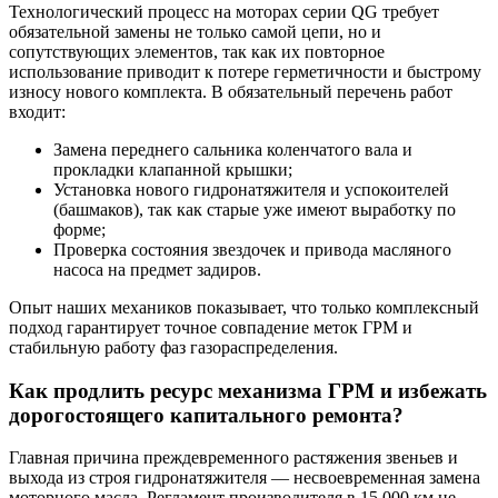
Технологический процесс на моторах серии QG требует
обязательной замены не только самой цепи, но и
сопутствующих элементов, так как их повторное
использование приводит к потере герметичности и быстрому
износу нового комплекта. В обязательный перечень работ
входит:
Замена переднего сальника коленчатого вала и
прокладки клапанной крышки;
Установка нового гидронатяжителя и успокоителей
(башмаков), так как старые уже имеют выработку по
форме;
Проверка состояния звездочек и привода масляного
насоса на предмет задиров.
Опыт наших механиков показывает, что только комплексный
подход гарантирует точное совпадение меток ГРМ и
стабильную работу фаз газораспределения.
Как продлить ресурс механизма ГРМ и избежать
дорогостоящего капитального ремонта?
Главная причина преждевременного растяжения звеньев и
выхода из строя гидронатяжителя — несвоевременная замена
моторного масла. Регламент производителя в 15 000 км не