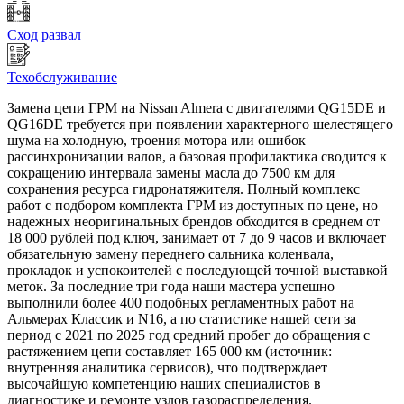
Сход развал
Техобслуживание
Замена цепи ГРМ на Nissan Almera с двигателями QG15DE и
QG16DE требуется при появлении характерного шелестящего
шума на холодную, троения мотора или ошибок
рассинхронизации валов, а базовая профилактика сводится к
сокращению интервала замены масла до 7500 км для
сохранения ресурса гидронатяжителя. Полный комплекс
работ с подбором комплекта ГРМ из доступных по цене, но
надежных неоригинальных брендов обходится в среднем от
18 000 рублей под ключ, занимает от 7 до 9 часов и включает
обязательную замену переднего сальника коленвала,
прокладок и успокоителей с последующей точной выставкой
меток. За последние три года наши мастера успешно
выполнили более 400 подобных регламентных работ на
Альмерах Классик и N16, а по статистике нашей сети за
период с 2021 по 2025 год средний пробег до обращения с
растяжением цепи составляет 165 000 км (источник:
внутренняя аналитика сервисов), что подтверждает
высочайшую компетенцию наших специалистов в
диагностике и ремонте узлов газораспределения.