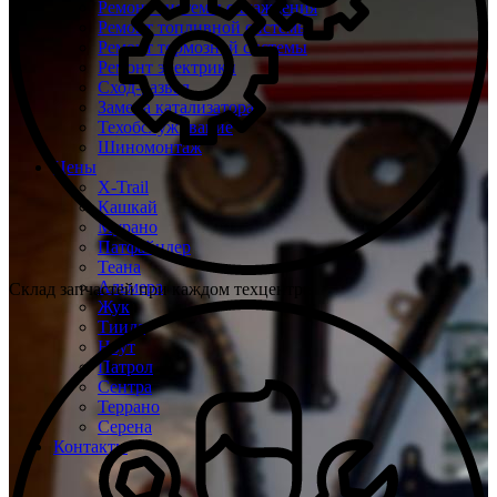
Ремонт системы охлаждения
Ремонт топливной системы
Ремонт тормозной системы
Ремонт электрики
Сход-развал
Замена катализатора
Техобслуживание
Шиномонтаж
Цены
X-Trail
Кашкай
Мурано
Патфайндер
Теана
Альмера
Склад запчастей при каждом техцентре
Жук
Тиида
Ноут
Патрол
Сентра
Террано
Серена
Контакты