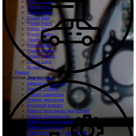
Nissan Almera
Nissan Note
Nissan Tiida
Nissan Juke
Nissan Patrol
Nissan Terrano
Nissan Sentra
Nissan Leaf
Nissan Serena
Nissan Rogue
Nissan Navara
Nissan Dayz
Nissan March
Ремонт
Бесплатная диагностика Ниссан
Диагностика
Замена ремня ГРМ
Ремонт АКПП
Ремонт вариатора
Ремонт двигателя
Кузовной ремонт
Ремонт дизельных двигателей
Ремонт трансмиссии
Ремонт кондиционера
Ремонт подвески
Ремонт рулевого управления