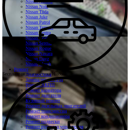
Nissan Almera
Nissan Note
Nissan Tiida
Nissan Juke
Nissan Patrol
Nissan Terrano
Nissan Sentra
Nissan Leaf
Nissan Serena
Nissan Rogue
Nissan Navara
Nissan Dayz
Nissan March
Ремонт
Бесплатная диагностика Ниссан
Диагностика
Замена ремня ГРМ
Ремонт АКПП
Ремонт вариатора
Ремонт двигателя
Кузовной ремонт
Ремонт дизельных двигателей
Ремонт трансмиссии
Ремонт кондиционера
Ремонт подвески
Ремонт рулевого управления