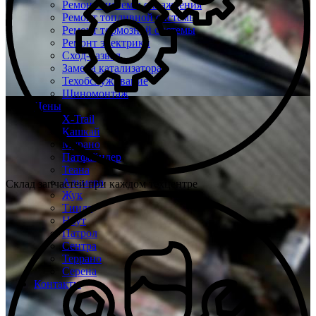
Ремонт системы охлаждения
Ремонт топливной системы
Ремонт тормозной системы
Ремонт электрики
Сход-развал
Замена катализатора
Техобслуживание
Шиномонтаж
Цены
X-Trail
Кашкай
Мурано
Патфайндер
Теана
Альмера
Склад запчастей при каждом техцентре
Жук
Тиида
Ноут
Патрол
Сентра
Террано
Серена
Контакты