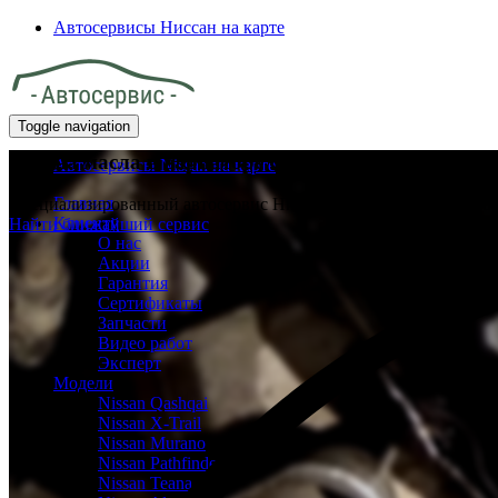
Автосервисы Ниссан на карте
Toggle navigation
Замена масла в вариаторе CVT Ниссан
Автосервисы Nissan на карте
Главная
Специализированный автосервис Ниссан в каждом районе Мо
Клиенту
Найти ближайший сервис
О нас
Акции
Гарантия
Сертификаты
Запчасти
Видео работ
Эксперт
Модели
Nissan Qashqai
Nissan X-Trail
Nissan Murano
Nissan Pathfinder
Nissan Teana