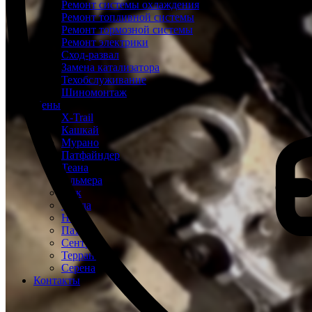
Ремонт системы охлаждения
Ремонт топливной системы
Ремонт тормозной системы
Ремонт электрики
Сход-развал
Замена катализатора
Техобслуживание
Шиномонтаж
Цены
X-Trail
Кашкай
Мурано
Патфайндер
Теана
Альмера
Жук
Тиида
Ноут
Патрол
Сентра
Террано
Серена
Контакты