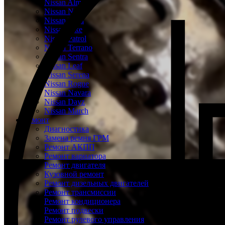
Nissan Almera
Nissan Note
Nissan Tiida
Nissan Juke
Nissan Patrol
Nissan Terrano
Nissan Sentra
Nissan Leaf
Nissan Serena
Nissan Rogue
Nissan Navara
Nissan Dayz
Nissan March
Ремонт
Диагностика
Замена ремня ГРМ
Ремонт АКПП
Ремонт вариатора
Ремонт двигателя
Кузовной ремонт
Ремонт дизельных двигателей
Ремонт трансмиссии
Ремонт кондиционера
Ремонт подвески
Ремонт рулевого управления