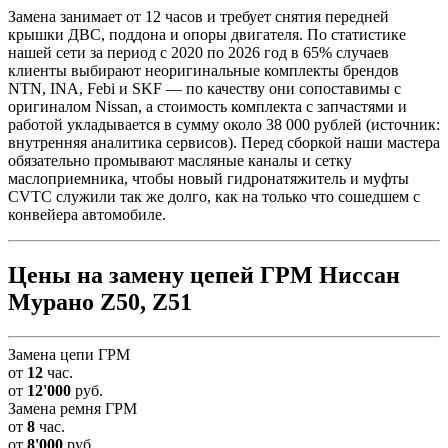
Замена занимает от 12 часов и требует снятия передней
крышки ДВС, поддона и опоры двигателя. По статистике
нашей сети за период с 2020 по 2026 год в 65% случаев
клиенты выбирают неоригинальные комплекты брендов
NTN, INA, Febi и SKF — по качеству они сопоставимы с
оригиналом Nissan, а стоимость комплекта с запчастями и
работой укладывается в сумму около 38 000 рублей (источник:
внутренняя аналитика сервисов). Перед сборкой наши мастера
обязательно промывают масляные каналы и сетку
маслоприемника, чтобы новый гидронатяжитель и муфты
CVTC служили так же долго, как на только что сошедшем с
конвейера автомобиле.
Цены на замену цепей ГРМ Ниссан
Мурано Z50, Z51
Замена цепи ГРМ
от
12
час.
от
12'000
руб.
Замена ремня ГРМ
от
8
час.
от
8'000
руб.