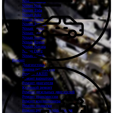
Nissan Almera
Nissan Note
Nissan Tiida
Nissan Juke
Nissan Patrol
Nissan Terrano
Nissan Sentra
Nissan Leaf
Nissan Serena
Nissan Rogue
Nissan Navara
Nissan Dayz
Nissan March
Ремонт
Бесплатная диагностика Ниссан
Диагностика
Замена ремня ГРМ
Ремонт АКПП
Ремонт вариатора
Ремонт двигателя
Кузовной ремонт
Ремонт дизельных двигателей
Ремонт трансмиссии
Ремонт кондиционера
Ремонт подвески
Ремонт рулевого управления