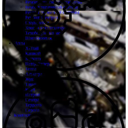
Ремонт системы охлаждения
Ремонт топливной системы
Ремонт тормозной системы
Ремонт электрики
Сход-развал
Замена катализатора
Техобслуживание
Шиномонтаж
Цены
X-Trail
Кашкай
Мурано
Патфайндер
Теана
Альмера
Склад запчастей при каждом техцентре
Жук
Тиида
Ноут
Патрол
Сентра
Террано
Серена
Контакты