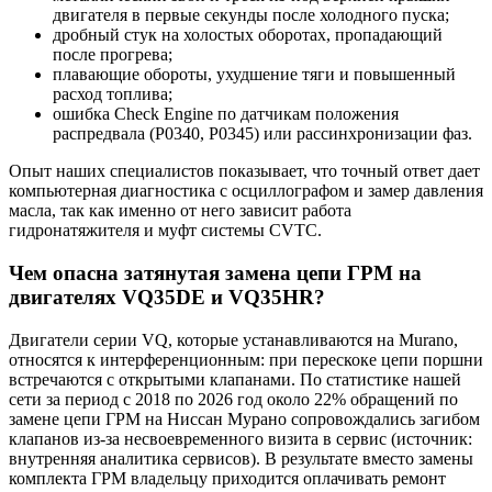
двигателя в первые секунды после холодного пуска;
дробный стук на холостых оборотах, пропадающий
после прогрева;
плавающие обороты, ухудшение тяги и повышенный
расход топлива;
ошибка Check Engine по датчикам положения
распредвала (P0340, P0345) или рассинхронизации фаз.
Опыт наших специалистов показывает, что точный ответ дает
компьютерная диагностика с осциллографом и замер давления
масла, так как именно от него зависит работа
гидронатяжителя и муфт системы CVTC.
Чем опасна затянутая замена цепи ГРМ на
двигателях VQ35DE и VQ35HR?
Двигатели серии VQ, которые устанавливаются на Murano,
относятся к интерференционным: при перескоке цепи поршни
встречаются с открытыми клапанами. По статистике нашей
сети за период с 2018 по 2026 год около 22% обращений по
замене цепи ГРМ на Ниссан Мурано сопровождались загибом
клапанов из-за несвоевременного визита в сервис (источник:
внутренняя аналитика сервисов). В результате вместо замены
комплекта ГРМ владельцу приходится оплачивать ремонт