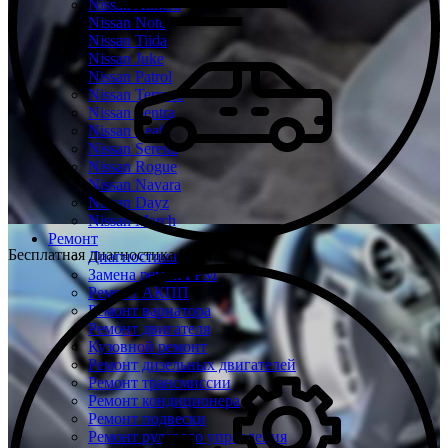
Nissan Almera
Nissan Note
Nissan Tiida
Nissan Juke
Nissan Patrol
Nissan Terrano
Nissan Sentra
Nissan Leaf
Nissan Serena
Nissan Rogue
Nissan Navara
Nissan Dayz
Nissan March
Ремонт
Бесплатная диагностика Ниссан
Диагностика
Замена ремня ГРМ
Ремонт АКПП
Ремонт вариатора
Ремонт двигателя
Кузовной ремонт
Ремонт дизельных двигателей
Ремонт трансмиссии
Ремонт кондиционера
Ремонт подвески
Ремонт рулевого управления