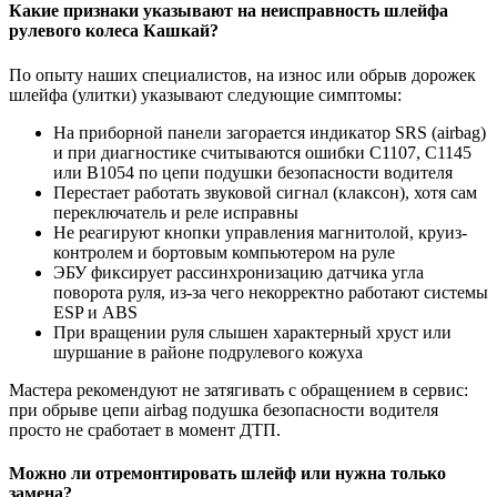
Какие признаки указывают на неисправность шлейфа
рулевого колеса Кашкай?
По опыту наших специалистов, на износ или обрыв дорожек
шлейфа (улитки) указывают следующие симптомы:
На приборной панели загорается индикатор SRS (airbag)
и при диагностике считываются ошибки C1107, C1145
или B1054 по цепи подушки безопасности водителя
Перестает работать звуковой сигнал (клаксон), хотя сам
переключатель и реле исправны
Не реагируют кнопки управления магнитолой, круиз-
контролем и бортовым компьютером на руле
ЭБУ фиксирует рассинхронизацию датчика угла
поворота руля, из-за чего некорректно работают системы
ESP и ABS
При вращении руля слышен характерный хруст или
шуршание в районе подрулевого кожуха
Мастера рекомендуют не затягивать с обращением в сервис:
при обрыве цепи airbag подушка безопасности водителя
просто не сработает в момент ДТП.
Можно ли отремонтировать шлейф или нужна только
замена?