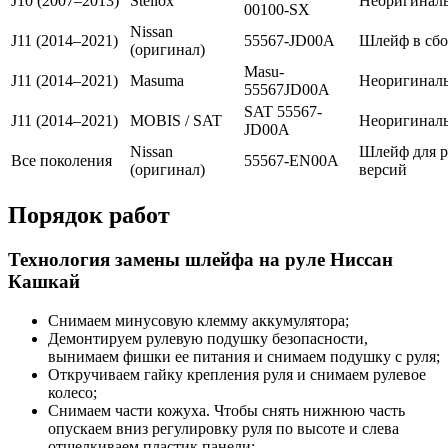
J10 (2007–2013)
Stellox
Неоригинал
00100-SX
Nissan
J11 (2014–2021)
55567-JD00A
Шлейф в сбо
(оригинал)
Masu-
J11 (2014–2021)
Masuma
Неоригинал
55567JD00A
SAT 55567-
J11 (2014–2021)
MOBIS / SAT
Неоригинал
JD00A
Nissan
Шлейф для р
Все поколения
55567-EN00A
(оригинал)
версий
Порядок работ
Технология замены шлейфа на руле Ниссан
Кашкай
Снимаем минусовую клемму аккумулятора;
Демонтируем рулевую подушку безопасности,
вынимаем фишки ее питания и снимаем подушку с руля;
Откручиваем гайку крепления руля и снимаем рулевое
колесо;
Снимаем части кожуха. Чтобы снять нижнюю часть
опускаем вниз регулировку руля по высоте и слева
отщелкиваем пластик панели;