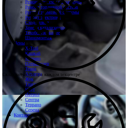
Ремонт системы охлаждения
Ремонт топливной системы
Ремонт тормозной системы
Ремонт электрики
Сход-развал
Замена катализатора
Техобслуживание
Шиномонтаж
Цены
X-Trail
Кашкай
Мурано
Патфайндер
Теана
Альмера
Склад запчастей при каждом техцентре
Жук
Тиида
Ноут
Патрол
Сентра
Террано
Серена
Контакты