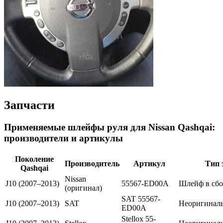
Запчасти
Применяемые шлейфы руля для Nissan Qashqai:
производители и артикулы
Поколение
Производитель
Артикул
Тип 
Qashqai
Nissan
J10 (2007–2013)
55567-ED00A
Шлейф в сбо
(оригинал)
SAT 55567-
J10 (2007–2013)
SAT
Неоригинал
ED00A
Stellox 55-