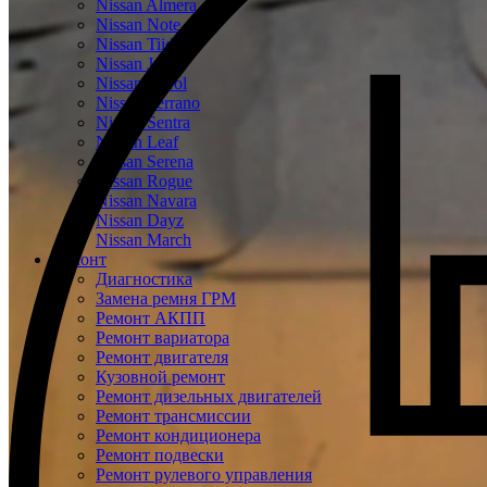
Nissan Almera
Nissan Note
Nissan Tiida
Nissan Juke
Nissan Patrol
Nissan Terrano
Nissan Sentra
Nissan Leaf
Nissan Serena
Nissan Rogue
Nissan Navara
Nissan Dayz
Nissan March
Ремонт
Диагностика
Замена ремня ГРМ
Ремонт АКПП
Ремонт вариатора
Ремонт двигателя
Кузовной ремонт
Ремонт дизельных двигателей
Ремонт трансмиссии
Ремонт кондиционера
Ремонт подвески
Ремонт рулевого управления