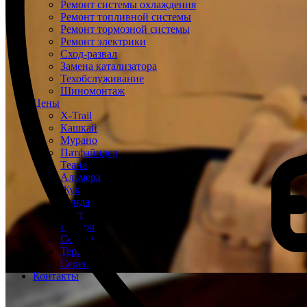
Ремонт системы охлаждения
Ремонт топливной системы
Ремонт тормозной системы
Ремонт электрики
Сход-развал
Замена катализатора
Техобслуживание
Шиномонтаж
Цены
X-Trail
Кашкай
Мурано
Патфайндер
Теана
Альмера
Жук
Тиида
Ноут
Патрол
Сентра
Террано
Серена
Контакты