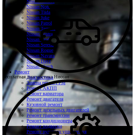
Nissan Almera
Nissan Note
Nissan Tiida
Nissan Juke
Nissan Patrol
Nissan Terrano
Nissan Sentra
Nissan Leaf
Nissan Serena
Nissan Rogue
Nissan Navara
Nissan Dayz
Nissan March
Ремонт
Бесплатная диагностика Ниссан
Диагностика
Замена ремня ГРМ
Ремонт АКПП
Ремонт вариатора
Ремонт двигателя
Кузовной ремонт
Ремонт дизельных двигателей
Ремонт трансмиссии
Ремонт кондиционера
Ремонт подвески
Ремонт рулевого управления