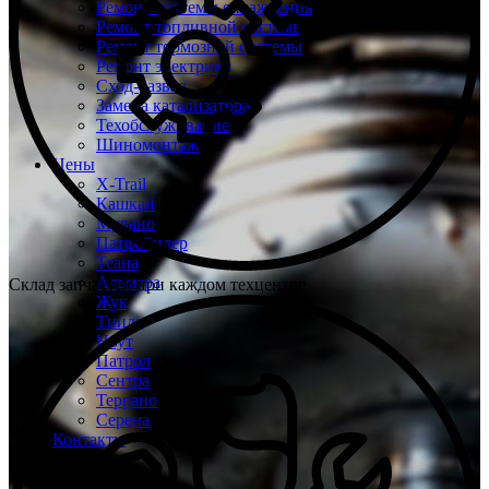
Ремонт системы охлаждения
Ремонт топливной системы
Ремонт тормозной системы
Ремонт электрики
Сход-развал
Замена катализатора
Техобслуживание
Шиномонтаж
Цены
X-Trail
Кашкай
Мурано
Патфайндер
Теана
Альмера
Склад запчастей при каждом техцентре
Жук
Тиида
Ноут
Патрол
Сентра
Террано
Серена
Контакты