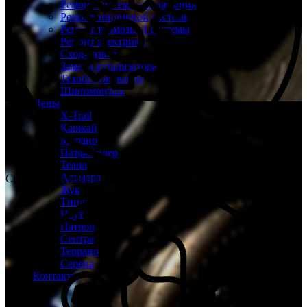
Ремонт системы охлаждения
Ремонт топливной системы
Ремонт тормозной системы
Ремонт электрики
Сход-развал
Замена катализатора
Техобслуживание
Шиномонтаж
Цены
X-Trail
Кашкай
Мурано
Патфайндер
Теана
Альмера
Склад запчастей при каждом техцентре
Жук
Тиида
Ноут
Патрол
Сентра
Террано
Серена
Контакты