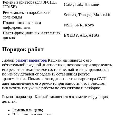
Ремень вариатора (для JF011E,
Gates, Luk, Transone
JF015E)
Ремкомплект гидроблока и
Sonnax, Transgo, Master-kit
соленоиды
Подшипники валов и
NSK, SNR, Koyo
дифференциала
Пакет фрикционных и стальных
EXEDY, Alto, ATSG
дисков
Порядок работ
Любой
ремонт вариатора
Кашкай начинается с его
обязательной входной диагностики, позволяющей определить
его реальное техническое состояние, найти неисправность и
по износу деталей определить оставшийся ресурс
трансмиссии. Помимо этого, диагностика вариатора CVT
дает заключение о его ремонтопригодности, что позволяет
исключить ненужные работы по его снятию и разборке.
Ремонт вариатора Кашкай заключается в замене следующих
деталей:
Ремень или цепь;
Подшипники конусов;