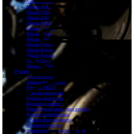
Nissan Almera
Nissan Note
Nissan Tiida
Nissan Juke
Nissan Patrol
Nissan Terrano
Nissan Sentra
Nissan Leaf
Nissan Serena
Nissan Rogue
Nissan Navara
Nissan Dayz
Nissan March
Ремонт
Бесплатная диагностика Ниссан
Диагностика
Замена ремня ГРМ
Ремонт АКПП
Ремонт вариатора
Ремонт двигателя
Кузовной ремонт
Ремонт дизельных двигателей
Ремонт трансмиссии
Ремонт кондиционера
Ремонт подвески
Ремонт рулевого управления