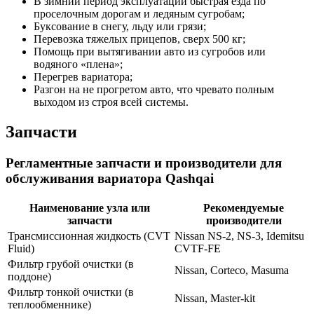
В зимний период эксплуатации быстрая езда по
проселочным дорогам и ледяным сугробам;
Буксование в снегу, льду или грязи;
Перевозка тяжелых прицепов, сверх 500 кг;
Помощь при вытягивании авто из сугробов или
водяного «плена»;
Перегрев вариатора;
Разгон на не прогретом авто, что чревато полным
выходом из строя всей системы.
Запчасти
Регламентные запчасти и производители для
обслуживания вариатора Qashqai
Наименование узла или
Рекомендуемые
запчасти
производители
Трансмиссионная жидкость (CVT
Nissan NS-2, NS-3, Idemitsu
Fluid)
CVTF-FE
Фильтр грубой очистки (в
Nissan, Corteco, Masuma
поддоне)
Фильтр тонкой очистки (в
Nissan, Master-kit
теплообменнике)