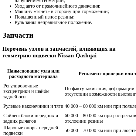
нарушением геометрии;
Увод авто от прямолинейного движения;
Машину «тянет» в сторону при торможении;
Повышенный износ резины;
Руль занял неправильное положение.
Запчасти
Перечень узлов и запчастей, влияющих на
геометрию подвески Nissan Qashqai
Наименование узла или
Регламент проверки или 
расходного материала
Регулировочные
По факту закисания, деформации
эксцентрики и шайбы
отсутствии возможности выстави
задней оси
Рулевые наконечники и тяги
40 000 – 60 000 км или при появ
Сайлентблоки передних и
60 000 – 80 000 км при растрески
задних рычагов
отслоении резины
Шаровые опоры передней
50 000 – 70 000 км или при люфт
подвески