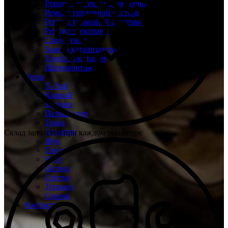
Ремонт системы охлаждения
Ремонт топливной системы
Ремонт тормозной системы
Ремонт электрики
Сход-развал
Замена катализатора
Техобслуживание
Шиномонтаж
Цены
X-Trail
Кашкай
Мурано
Патфайндер
Теана
Альмера
Склад запчастей при каждом техцентре
Жук
Тиида
Ноут
Патрол
Сентра
Террано
Серена
Контакты