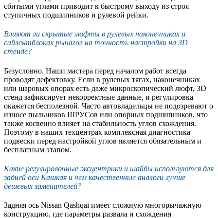
сбитыми углами приводит к быстрому выходу из строя
ступичных подшипников и рулевой рейки.
Влияют ли скрытые люфты в рулевых наконечниках и
сайлентблоках рычагов на точность настройки на 3D
стенде?
Безусловно. Наши мастера перед началом работ всегда
проводят дефектовку. Если в рулевых тягах, наконечниках
или шаровых опорах есть даже микроскопический люфт, 3D
стенд зафиксирует некорректные данные, и регулировка
окажется бесполезной. Часто автовладельцы не подозревают о
износе пыльников ШРУСов или опорных подшипников, что
также косвенно влияет на стабильность углов схождения.
Поэтому в наших техцентрах комплексная диагностика
подвески перед настройкой углов является обязательным и
бесплатным этапом.
Какие регулировочные эксцентрики и шайбы используются для
задней оси Кашкая и чем качественные аналоги лучше
дешевых заменителей?
Задняя ось Nissan Qashqai имеет сложную многорычажную
конструкцию, где параметры развала и схождения