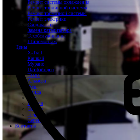
Ремонт системы охлаждения
Ремонт топливной системы
Ремонт тормозной системы
Ремонт электрики
Сход-развал
Замена катализатора
Техобслуживание
Шиномонтаж
Цены
X-Trail
Кашкай
Мурано
Патфайндер
Теана
Альмера
Жук
Тиида
Ноут
Патрол
Сентра
Террано
Серена
Контакты