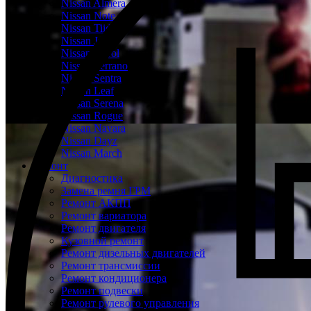
Nissan Almera
Nissan Note
Nissan Tiida
Nissan Juke
Nissan Patrol
Nissan Terrano
Nissan Sentra
Nissan Leaf
Nissan Serena
Nissan Rogue
Nissan Navara
Nissan Dayz
Nissan March
Ремонт
Диагностика
Замена ремня ГРМ
Ремонт АКПП
Ремонт вариатора
Ремонт двигателя
Кузовной ремонт
Ремонт дизельных двигателей
Ремонт трансмиссии
Ремонт кондиционера
Ремонт подвески
Ремонт рулевого управления