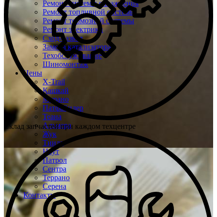
Ремонт системы охлаждения
Ремонт топливной системы
Ремонт тормозной системы
Ремонт электрики
Сход-развал
Замена катализатора
Техобслуживание
Шиномонтаж
Цены
X-Trail
Кашкай
Мурано
Патфайндер
Теана
Альмера
Склад запчастей при каждом техцентре
Жук
Тиида
Ноут
Патрол
Сентра
Террано
Серена
Контакты