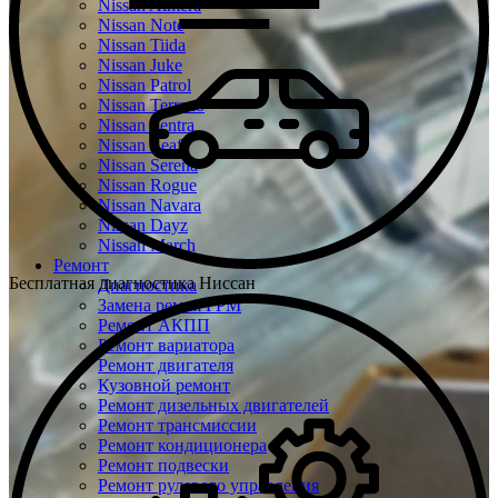
Nissan Almera
Nissan Note
Nissan Tiida
Nissan Juke
Nissan Patrol
Nissan Terrano
Nissan Sentra
Nissan Leaf
Nissan Serena
Nissan Rogue
Nissan Navara
Nissan Dayz
Nissan March
Ремонт
Бесплатная диагностика Ниссан
Диагностика
Замена ремня ГРМ
Ремонт АКПП
Ремонт вариатора
Ремонт двигателя
Кузовной ремонт
Ремонт дизельных двигателей
Ремонт трансмиссии
Ремонт кондиционера
Ремонт подвески
Ремонт рулевого управления