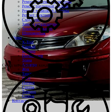
Ремонт системы охлаждения
Ремонт топливной системы
Ремонт тормозной системы
Ремонт электрики
Сход-развал
Замена катализатора
Техобслуживание
Шиномонтаж
Цены
X-Trail
Кашкай
Мурано
Патфайндер
Теана
Альмера
Склад запчастей при каждом техцентре
Жук
Тиида
Ноут
Патрол
Сентра
Террано
Серена
Контакты