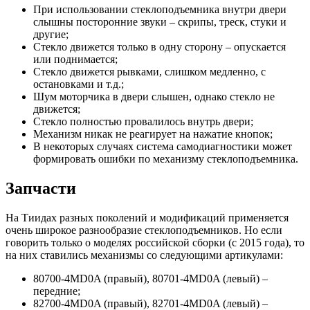
При использовании стеклоподъемника внутри двери
слышны посторонние звуки – скрипы, треск, стуки и
другие;
Стекло движется только в одну сторону – опускается
или поднимается;
Стекло движется рывками, слишком медленно, с
остановками и т.д.;
Шум моторчика в двери слышен, однако стекло не
движется;
Стекло полностью провалилось внутрь двери;
Механизм никак не реагирует на нажатие кнопок;
В некоторых случаях система самодиагностики может
формировать ошибки по механизму стеклоподъемника.
Запчасти
На Тиидах разных поколений и модификаций применяется
очень широкое разнообразие стеклоподъемников. Но если
говорить только о моделях российской сборки (с 2015 года), то
на них ставились механизмы со следующими артикулами:
80700-4MD0A (правый), 80701-4MD0A (левый) –
передние;
82700-4MD0A (правый), 82701-4MD0A (левый) –