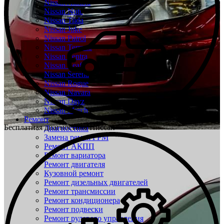
Nissan Almera
Nissan Note
Nissan Tiida
Nissan Juke
Nissan Patrol
Nissan Terrano
Nissan Sentra
Nissan Leaf
Nissan Serena
Nissan Rogue
Nissan Navara
Nissan Dayz
Nissan March
Ремонт
Бесплатная диагностика Ниссан
Диагностика
Замена ремня ГРМ
Ремонт АКПП
Ремонт вариатора
Ремонт двигателя
Кузовной ремонт
Ремонт дизельных двигателей
Ремонт трансмиссии
Ремонт кондиционера
Ремонт подвески
Ремонт рулевого управления