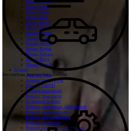
Nissan Almera
Nissan Note
Nissan Tiida
Nissan Juke
Nissan Patrol
Nissan Terrano
Nissan Sentra
Nissan Leaf
Nissan Serena
Nissan Rogue
Nissan Navara
Nissan Dayz
Nissan March
Ремонт
Бесплатная диагностика Ниссан
Диагностика
Замена ремня ГРМ
Ремонт АКПП
Ремонт вариатора
Ремонт двигателя
Кузовной ремонт
Ремонт дизельных двигателей
Ремонт трансмиссии
Ремонт кондиционера
Ремонт подвески
Ремонт рулевого управления