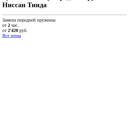
Ниссан Тиида
Замена передней пружины
от
2
час.
от
2'420
руб.
Все цены