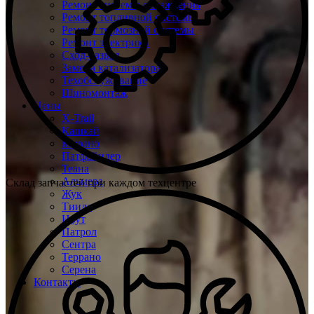
Ремонт системы охлаждения
Ремонт топливной системы
Ремонт тормозной системы
Ремонт электрики
Сход-развал
Замена катализатора
Техобслуживание
Шиномонтаж
Цены
X-Trail
Кашкай
Мурано
Патфайндер
Теана
Альмера
Склад запчастей при каждом техцентре
Жук
Тиида
Ноут
Патрол
Сентра
Террано
Серена
Контакты