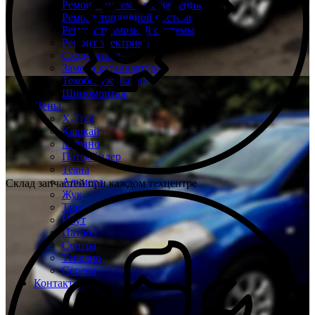
Ремонт системы охлаждения
Ремонт топливной системы
Ремонт тормозной системы
Ремонт электрики
Сход-развал
Замена катализатора
Техобслуживание
Шиномонтаж
Цены
X-Trail
Кашкай
Мурано
Патфайндер
Теана
Альмера
Склад запчастей при каждом техцентре
Жук
Тиида
Ноут
Патрол
Сентра
Террано
Серена
Контакты