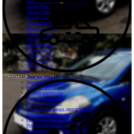
Nissan Almera
Nissan Note
Nissan Tiida
Nissan Juke
Nissan Patrol
Nissan Terrano
Nissan Sentra
Nissan Leaf
Nissan Serena
Nissan Rogue
Nissan Navara
Nissan Dayz
Nissan March
Ремонт
Бесплатная диагностика Ниссан
Диагностика
Замена ремня ГРМ
Ремонт АКПП
Ремонт вариатора
Ремонт двигателя
Кузовной ремонт
Ремонт дизельных двигателей
Ремонт трансмиссии
Ремонт кондиционера
Ремонт подвески
Ремонт рулевого управления