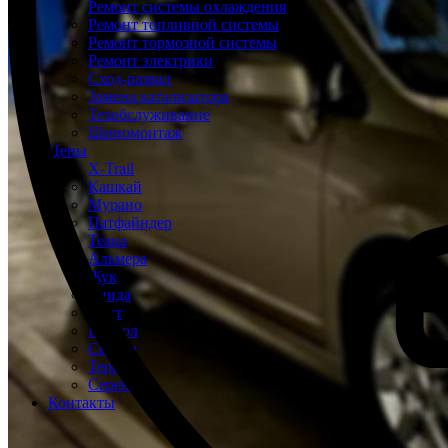
Ремонт системы охлаждения
Ремонт топливной системы
Ремонт тормозной системы
Ремонт электрики
Сход-развал
Замена катализатора
Техобслуживание
Шиномонтаж
Цены
X-Trail
Кашкай
Мурано
Патфайндер
Теана
Альмера
Жук
Тиида
Ноут
Патрол
Сентра
Террано
Серена
Контакты