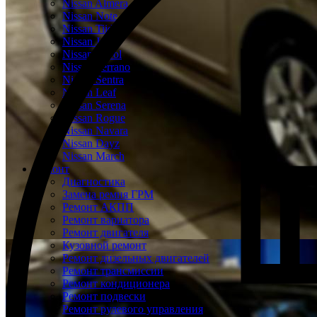
Nissan Almera
Nissan Note
Nissan Tiida
Nissan Juke
Nissan Patrol
Nissan Terrano
Nissan Sentra
Nissan Leaf
Nissan Serena
Nissan Rogue
Nissan Navara
Nissan Dayz
Nissan March
Ремонт
Диагностика
Замена ремня ГРМ
Ремонт АКПП
Ремонт вариатора
Ремонт двигателя
Кузовной ремонт
Ремонт дизельных двигателей
Ремонт трансмиссии
Ремонт кондиционера
Ремонт подвески
Ремонт рулевого управления