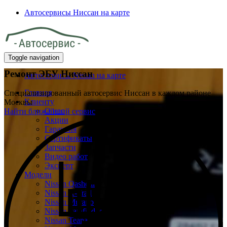
Автосервисы Ниссан на карте
Toggle navigation
Ремонт ЭБУ Ниссан
Автосервисы Nissan на карте
Главная
Специализированный автосервис Ниссан в каждом районе
Клиенту
Москвы
О нас
Найти ближайший сервис
Акции
Гарантия
Сертификаты
Запчасти
Видео работ
Эксперт
Модели
Nissan Qashqai
Nissan X-Trail
Nissan Murano
Nissan Pathfinder
Nissan Teana