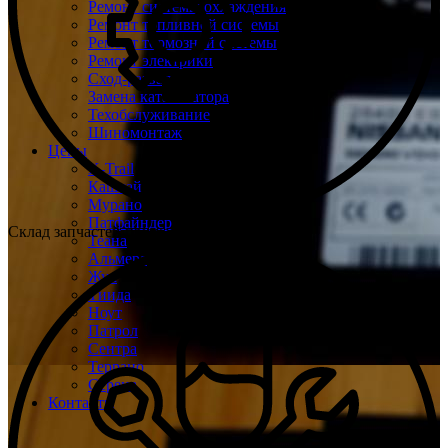
Ремонт системы охлаждения
Ремонт топливной системы
Ремонт тормозной системы
Ремонт электрики
Сход-развал
Замена катализатора
Техобслуживание
Шиномонтаж
Цены
X-Trail
Кашкай
Мурано
Патфайндер
Склад запчастей при каждом техцентре
Теана
Альмера
Жук
Тиида
Ноут
Патрол
Сентра
Террано
Серена
Контакты