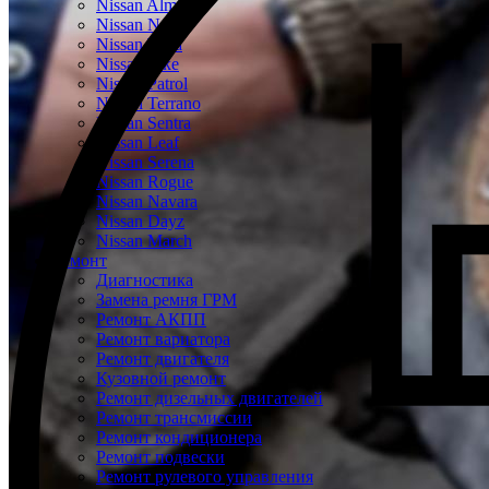
Nissan Almera
Nissan Note
Nissan Tiida
Nissan Juke
Nissan Patrol
Nissan Terrano
Nissan Sentra
Nissan Leaf
Nissan Serena
Nissan Rogue
Nissan Navara
Nissan Dayz
Nissan March
Ремонт
Диагностика
Замена ремня ГРМ
Ремонт АКПП
Ремонт вариатора
Ремонт двигателя
Кузовной ремонт
Ремонт дизельных двигателей
Ремонт трансмиссии
Ремонт кондиционера
Ремонт подвески
Ремонт рулевого управления