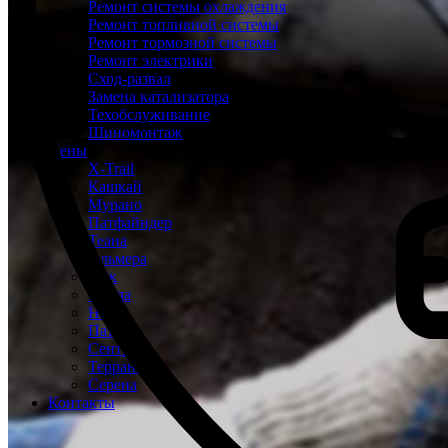
Ремонт системы охлаждения
Ремонт топливной системы
Ремонт тормозной системы
Ремонт электрики
Сход-развал
Замена катализатора
Техобслуживание
Шиномонтаж
Цены
X-Trail
Кашкай
Мурано
Патфайндер
Теана
Альмера
Жук
Тиида
Ноут
Патрол
Сентра
Террано
Серена
Контакты