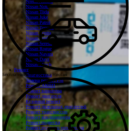
Nissan Almera
Nissan Note
Nissan Tiida
Nissan Juke
Nissan Patrol
Nissan Terrano
Nissan Sentra
Nissan Leaf
Nissan Serena
Nissan Rogue
Nissan Navara
Nissan Dayz
Nissan March
Ремонт
Бесплатная диагностика Ниссан
Диагностика
Замена ремня ГРМ
Ремонт АКПП
Ремонт вариатора
Ремонт двигателя
Кузовной ремонт
Ремонт дизельных двигателей
Ремонт трансмиссии
Ремонт кондиционера
Ремонт подвески
Ремонт рулевого управления