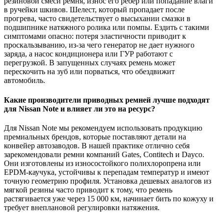
резиновой смеси ремня, износ его ребер или попадание влаги
в ручейки шкивов. Шелест, который пропадает после
прогрева, часто свидетельствует о высыхании смазки в
подшипнике натяжного ролика или помпы. Ездить с такими
симптомами опасно: потеря эластичности приводит к
проскальзыванию, из-за чего генератор не дает нужного
заряда, а насос кондиционера или ГУР работают с
перегрузкой. В запущенных случаях ремень может
перескочить на зуб или порваться, что обездвижит
автомобиль.
Какие производители приводных ремней лучше подходят
для Nissan Note и влияет ли это на ресурс?
Для Nissan Note мы рекомендуем использовать продукцию
премиальных брендов, которые поставляют детали на
конвейер автозаводов. В нашей практике отлично себя
зарекомендовали ремни компаний Gates, Contitech и Dayco.
Они изготовлены из износостойкого полихлоропрена или
EPDM-каучука, устойчивы к перепадам температур и имеют
точную геометрию профиля. Установка дешевых аналогов из
мягкой резины часто приводит к тому, что ремень
растягивается уже через 15 000 км, начинает бить по кожуху и
требует внеплановой регулировки натяжения.