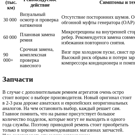
(тыс.
Симптомы и те
действие
км)
Визуальный
Отсутствие посторонних шумов. Об
30 000
осмотр и проверка
обгонной муфты генератора (OAP)
натяжения
Микротрещины на внутренней стор
Плановая замена
60 000
ребер. Рекомендуется замена совм
ремня
избежания повторного снятия.
Срочная замена,
Визг при холодном пуске, свист п
90
комплексная
Высокий риск обрыва и потери зар
000+
проверка
компрессора кондиционера и помп
навесного
Запчасти
В случае с дополнительным ремнем агрегатов очень остро
стоит вопрос о выборе производителя. Новый оригинал стоит
в 2-3 раза дороже азиатских и европейских неоригинальных
аналогов. На чем остановить выбор, каждый решает сам.
Главное помнить, что на рынке присутствует большое
количество подделок, которые могут не выходить и одного
года службы. Поэтому приводной ремень стоит приобретать
только в хорошо зарекомендовавших магазинах запчастей.