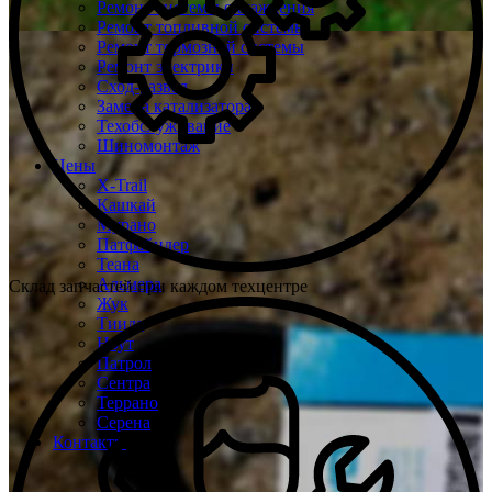
Ремонт системы охлаждения
Ремонт топливной системы
Ремонт тормозной системы
Ремонт электрики
Сход-развал
Замена катализатора
Техобслуживание
Шиномонтаж
Цены
X-Trail
Кашкай
Мурано
Патфайндер
Теана
Альмера
Склад запчастей при каждом техцентре
Жук
Тиида
Ноут
Патрол
Сентра
Террано
Серена
Контакты