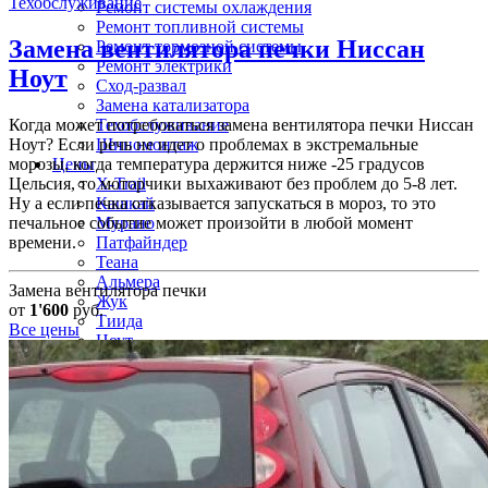
Техобслуживание
Ремонт системы охлаждения
Ремонт топливной системы
Замена вентилятора печки
Ниссан
Ремонт тормозной системы
Ремонт электрики
Ноут
Сход-развал
Замена катализатора
Техобслуживание
Когда может потребоваться замена вентилятора печки Ниссан
Шиномонтаж
Ноут? Если речь не идет о проблемах в экстремальные
Цены
морозы, когда температура держится ниже -25 градусов
X-Trail
Цельсия, то моторчики выхаживают без проблем до 5-8 лет.
Кашкай
Ну а если печка отказывается запускаться в мороз, то это
Мурано
печальное событие может произойти в любой момент
Патфайндер
времени.
Теана
Альмера
Замена вентилятора печки
Жук
от
1'600
руб.
Тиида
Все цены
Ноут
Патрол
Сентра
Террано
Серена
Контакты