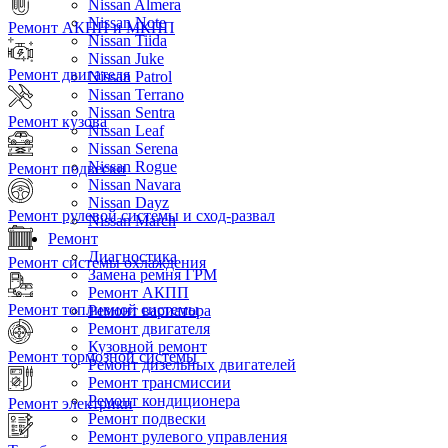
Nissan Almera
Nissan Note
Ремонт АКПП и МКПП
Nissan Tiida
Nissan Juke
Ремонт двигателя
Nissan Patrol
Nissan Terrano
Nissan Sentra
Ремонт кузова
Nissan Leaf
Nissan Serena
Nissan Rogue
Ремонт подвески
Nissan Navara
Nissan Dayz
Ремонт рулевой системы и сход-развал
Nissan March
Ремонт
Диагностика
Ремонт системы охлаждения
Замена ремня ГРМ
Ремонт АКПП
Ремонт топливной системы
Ремонт вариатора
Ремонт двигателя
Кузовной ремонт
Ремонт тормозной системы
Ремонт дизельных двигателей
Ремонт трансмиссии
Ремонт кондиционера
Ремонт электрики
Ремонт подвески
Ремонт рулевого управления