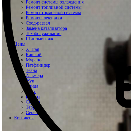
Ремонт системы охлаждения
Ремонт топливной системы
Ремонт тормозной системы
Ремонт электрики
Сход-развал
Замена катализатора
Техобслуживание
Шиномонтаж
Цены
X-Trail
Кашкай
Мурано
Патфайндер
Теана
Альмера
Жук
Тиида
Ноут
Патрол
Сентра
Террано
Серена
Контакты