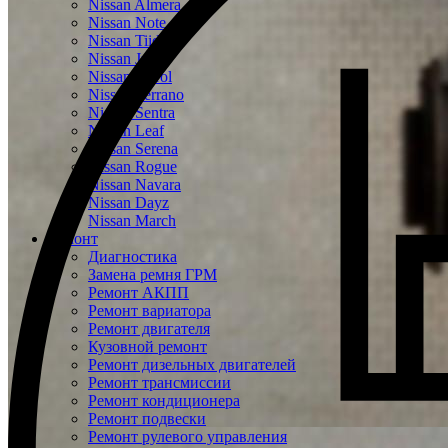
Nissan Almera
Nissan Note
Nissan Tiida
Nissan Juke
Nissan Patrol
Nissan Terrano
Nissan Sentra
Nissan Leaf
Nissan Serena
Nissan Rogue
Nissan Navara
Nissan Dayz
Nissan March
Ремонт
Диагностика
Замена ремня ГРМ
Ремонт АКПП
Ремонт вариатора
Ремонт двигателя
Кузовной ремонт
Ремонт дизельных двигателей
Ремонт трансмиссии
Ремонт кондиционера
Ремонт подвески
Ремонт рулевого управления