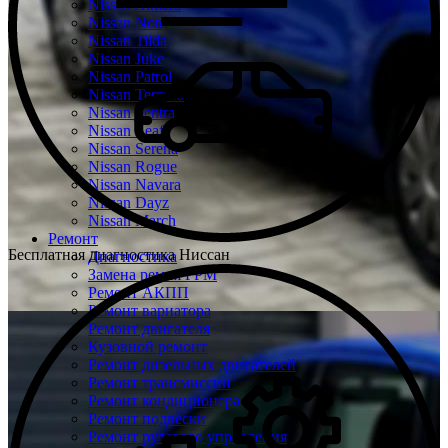
Nissan Almera
Nissan Note
Nissan Tiida
Nissan Juke
Nissan Patrol
Nissan Terrano
Nissan Sentra
Nissan Leaf
Nissan Serena
Nissan Rogue
Nissan Navara
Nissan Dayz
Nissan March
Ремонт
Бесплатная диагностика Ниссан
Диагностика
Замена ремня ГРМ
Ремонт АКПП
Ремонт вариатора
Ремонт двигателя
Кузовной ремонт
Ремонт дизельных двигателей
Ремонт трансмиссии
Ремонт кондиционера
Ремонт подвески
Ремонт рулевого управления