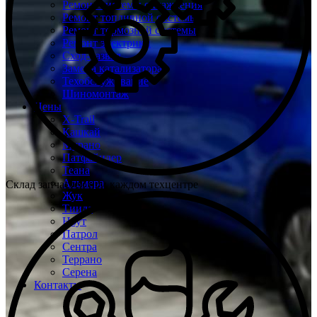
Ремонт системы охлаждения
Ремонт топливной системы
Ремонт тормозной системы
Ремонт электрики
Сход-развал
Замена катализатора
Техобслуживание
Шиномонтаж
Цены
X-Trail
Кашкай
Мурано
Патфайндер
Теана
Альмера
Склад запчастей при каждом техцентре
Жук
Тиида
Ноут
Патрол
Сентра
Террано
Серена
Контакты