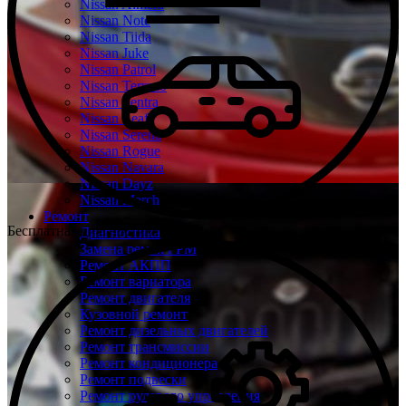
Nissan Almera
Nissan Note
Nissan Tiida
Nissan Juke
Nissan Patrol
Nissan Terrano
Nissan Sentra
Nissan Leaf
Nissan Serena
Nissan Rogue
Nissan Navara
Nissan Dayz
Nissan March
Ремонт
Бесплатная диагностика Ниссан
Диагностика
Замена ремня ГРМ
Ремонт АКПП
Ремонт вариатора
Ремонт двигателя
Кузовной ремонт
Ремонт дизельных двигателей
Ремонт трансмиссии
Ремонт кондиционера
Ремонт подвески
Ремонт рулевого управления