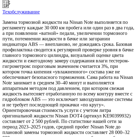
Техобслуживание
Замена тормозной жидкости на Nissan Note выполняется по
регламенту каждые 30 000 км пробега или один раз в два года,
а при появлении «ватной» педали, увеличении тормозного
пути, потемнении жидкости в бачке или загорании
индикатора ABS — внепланово, не дожидаясь срока. Базовая
профилактика сводится к регулярной проверке уровня в бачке
главного тормозного цилиндра, визуальной оценке цвета
жидкости и ежегодному замеру содержания влаги тестером-
гигрометром: пороговым значением считается 3%, при
котором точка кипения «увлажненного» состава уже не
обеспечивает безопасного торможения. Сама работа на Nissan
Note занимает в среднем 30–40 минут и выполняется
аппаратным методом под давлением, при котором свежая
жидкость вытесняет отработанную по всему контуру вместе с
гидроблоком ABS — это исключает завоздушивание системы
и не требует последующей прокачки «по кругу».
Ориентировочная стоимость услуги с учетом литра
оригинальной жидкости Nissan DOT4 (артикул KE90399932)
составляет от 2 500 рублей. По статистике нашей сети за
период 2023–2025 годов, средний пробег Nissan Note до
плановой замены тормозной жидкости составляет 28 000–32