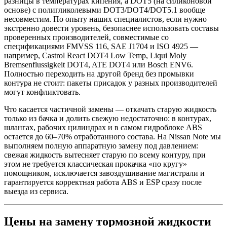
разницы в температурах кипения, а DOT5 (на силиконовой
основе) с полигликолевыми DOT3/DOT4/DOT5.1 вообще
несовместим. По опыту наших специалистов, если нужно
экстренно довести уровень, безопаснее использовать составы
проверенных производителей, совместимые со
спецификациями FMVSS 116, SAE J1704 и ISO 4925 —
например, Castrol React DOT4 Low Temp, Liqui Moly
Bremsenflussigkeit DOT4, ATE DOT4 или Bosch ENV6.
Полностью переходить на другой бренд без промывки
контура не стоит: пакеты присадок у разных производителей
могут конфликтовать.
Что касается частичной замены — откачать старую жидкость
только из бачка и долить свежую недостаточно: в контурах,
шлангах, рабочих цилиндрах и в самом гидроблоке ABS
остается до 60–70% отработанного состава. На Nissan Note мы
выполняем полную аппаратную замену под давлением:
свежая жидкость вытесняет старую по всему контуру, при
этом не требуется классическая прокачка «по кругу»
помощником, исключается завоздушивание магистрали и
гарантируется корректная работа ABS и ESP сразу после
выезда из сервиса.
Цены на замену тормозной жидкости