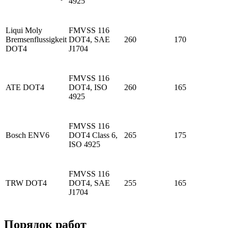
4925
Liqui Moly
FMVSS 116
Bremsenflussigkeit
DOT4, SAE
260
170
DOT4
J1704
FMVSS 116
ATE DOT4
DOT4, ISO
260
165
4925
FMVSS 116
Bosch ENV6
DOT4 Class 6,
265
175
ISO 4925
FMVSS 116
TRW DOT4
DOT4, SAE
255
165
J1704
Порядок работ