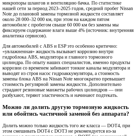
микропоры шлангов и вентиляцию бачка. По статистике
нашей сети за период 2023–2025 годов, средний пробег Nissan
Note до плановой замены тормозной жидкости составляет
около 28 000–32 000 км, при этом на каждом пятом
автомобиле с пробегом свыше 60 000 км без замены мы
фиксируем содержание влаги выше 4% (источник: внутренняя
аналитика сервисов).
Для автомобилей с ABS и ESP это особенно критично:
«увлажненная» жидкость вызывает коррозию внутри
гидроблока ABS, модулятора и главного тормозного
цилиндра. По опыту наших специалистов, именно продукты
коррозии со временем забивают тонкие каналы модулятора и
выводят из строя насос гидроаккумулятора, а стоимость
замены блока ABS на Nissan Note многократно превышает
стоимость регулярной замены жидкости. Дополнительно
страдают резиновые манжеты рабочих цилиндров — они
разбухают, теряют эластичность и начинают подтекать.
Можно ли долить другую тормозную жидкость
или обойтись частичной заменой без аппарата?
Долить можно только жидкость того же класса — DOT4, при
этом смешивать DOT4 с DOT3 не рекомендуется из-за