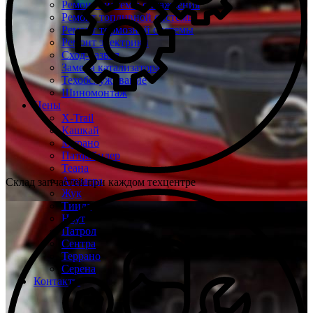
Ремонт системы охлаждения
Ремонт топливной системы
Ремонт тормозной системы
Ремонт электрики
Сход-развал
Замена катализатора
Техобслуживание
Шиномонтаж
Цены
X-Trail
Кашкай
Мурано
Патфайндер
Теана
Альмера
Склад запчастей при каждом техцентре
Жук
Тиида
Ноут
Патрол
Сентра
Террано
Серена
Контакты