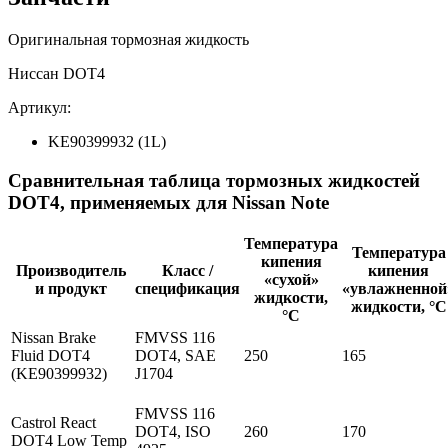
Оригинальная тормозная жидкость
Ниссан DOT4
Артикул:
KE90399932 (1L)
Сравнительная таблица тормозных жидкостей
DOT4, применяемых для Nissan Note
Температура
Температура
кипения
Производитель
Класс /
кипения
«сухой»
и продукт
спецификация
«увлажненной
жидкости,
жидкости, °C
°C
Nissan Brake
FMVSS 116
Fluid DOT4
DOT4, SAE
250
165
(KE90399932)
J1704
FMVSS 116
Castrol React
DOT4, ISO
260
170
DOT4 Low Temp