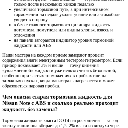
только после нескольких качков педалью
увеличился тормозной путь, а при интенсивном
торможении на педаль уходит усилие или автомобиль
уводит в сторону
в бачке главного тормозного цилиндра жидкость
потемнела, помутнела или видны хлопья, взвесь и
отложения
на панели загорается индикатор уровня тормозной
жидкости или ABS
Наши мастера на каждом приеме замеряют процент
содержания влаги электронным тестером-гигрометром. Если
прибор показывает 3% и выше — точку кипения
«увлажненной» жидкости уже нельзя считать безопасной,
особенно при частых торможениях в пробках или на
затяжных спусках, когда магистраль нагревается и может
образоваться паровая пробка.
Чем опасна старая тормозная жидкость для
Nissan Note с ABS и сколько реально проходит
жидкость без замены?
Тормозная жидкость класса DOT4 гигроскопична — за год
эксплуатации она вбирает до 1,5–2% влаги из воздуха через