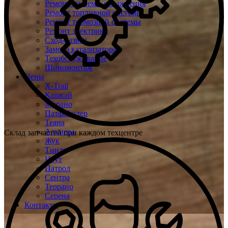
Ремонт системы охлаждения
Ремонт топливной системы
Ремонт тормозной системы
Ремонт электрики
Сход-развал
Замена катализатора
Техобслуживание
Шиномонтаж
Цены
X-Trail
Кашкай
Мурано
Патфайндер
Теана
Альмера
Склад запчастей при каждом техцентре
Жук
Тиида
Ноут
Патрол
Сентра
Террано
Серена
Контакты