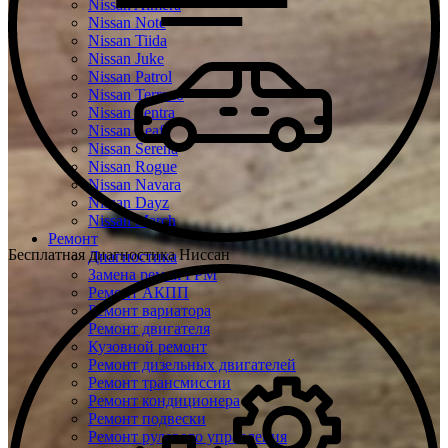
Nissan Almera
Nissan Note
Nissan Tiida
Nissan Juke
Nissan Patrol
Nissan Terrano
Nissan Sentra
Nissan Leaf
Nissan Serena
Nissan Rogue
Nissan Navara
Nissan Dayz
Nissan March
Ремонт
Бесплатная диагностика Ниссан
Диагностика
Замена ремня ГРМ
Ремонт АКПП
Ремонт вариатора
Ремонт двигателя
Кузовной ремонт
Ремонт дизельных двигателей
Ремонт трансмиссии
Ремонт кондиционера
Ремонт подвески
Ремонт рулевого управления