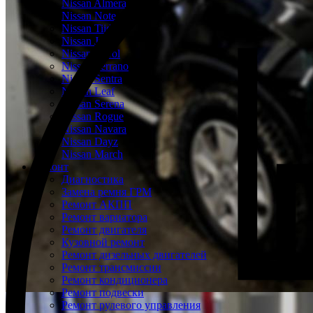
Nissan Almera
Nissan Note
Nissan Tiida
Nissan Juke
Nissan Patrol
Nissan Terrano
Nissan Sentra
Nissan Leaf
Nissan Serena
Nissan Rogue
Nissan Navara
Nissan Dayz
Nissan March
Ремонт
Диагностика
Замена ремня ГРМ
Ремонт АКПП
Ремонт вариатора
Ремонт двигателя
Кузовной ремонт
Ремонт дизельных двигателей
Ремонт трансмиссии
Ремонт кондиционера
Ремонт подвески
Ремонт рулевого управления