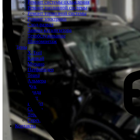
Ремонт системы охлаждения
Ремонт топливной системы
Ремонт тормозной системы
Ремонт электрики
Сход-развал
Замена катализатора
Техобслуживание
Шиномонтаж
Цены
X-Trail
Кашкай
Мурано
Патфайндер
Теана
Альмера
Жук
Тиида
Ноут
Патрол
Сентра
Террано
Серена
Контакты