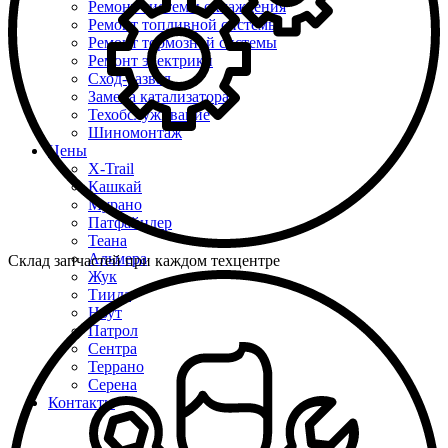
Ремонт системы охлаждения
Ремонт топливной системы
Ремонт тормозной системы
Ремонт электрики
Сход-развал
Замена катализатора
Техобслуживание
Шиномонтаж
Цены
X-Trail
Кашкай
Мурано
Патфайндер
Теана
Альмера
Склад запчастей при каждом техцентре
Жук
Тиида
Ноут
Патрол
Сентра
Террано
Серена
Контакты