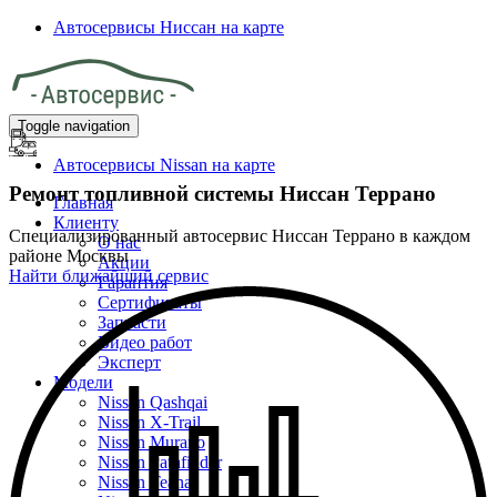
Автосервисы Ниссан на карте
Toggle navigation
Автосервисы Nissan на карте
Ремонт топливной системы Ниссан Террано
Главная
Клиенту
Специализированный автосервис Ниссан Террано в каждом
О нас
районе Москвы
Акции
Найти ближайший сервис
Гарантия
Сертификаты
Запчасти
Видео работ
Эксперт
Модели
Nissan Qashqai
Nissan X-Trail
Nissan Murano
Nissan Pathfinder
Nissan Teana