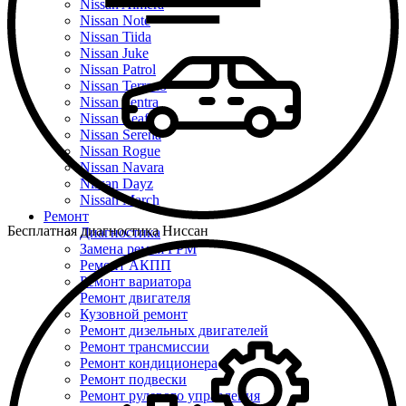
Nissan Almera
Nissan Note
Nissan Tiida
Nissan Juke
Nissan Patrol
Nissan Terrano
Nissan Sentra
Nissan Leaf
Nissan Serena
Nissan Rogue
Nissan Navara
Nissan Dayz
Nissan March
Ремонт
Бесплатная диагностика Ниссан
Диагностика
Замена ремня ГРМ
Ремонт АКПП
Ремонт вариатора
Ремонт двигателя
Кузовной ремонт
Ремонт дизельных двигателей
Ремонт трансмиссии
Ремонт кондиционера
Ремонт подвески
Ремонт рулевого управления