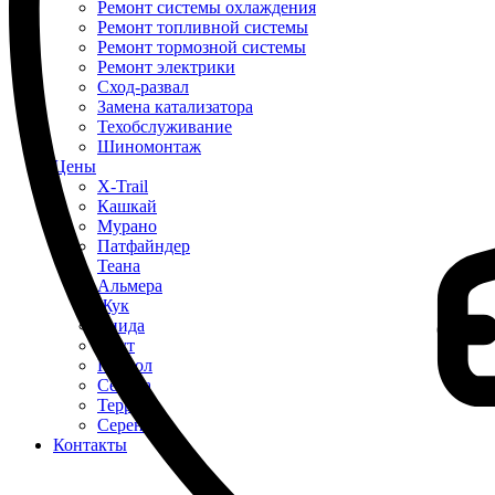
Ремонт системы охлаждения
Ремонт топливной системы
Ремонт тормозной системы
Ремонт электрики
Сход-развал
Замена катализатора
Техобслуживание
Шиномонтаж
Цены
X-Trail
Кашкай
Мурано
Патфайндер
Теана
Альмера
Жук
Тиида
Ноут
Патрол
Сентра
Террано
Серена
Контакты