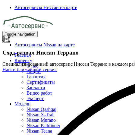
Автосервисы Ниссан на карте
Toggle navigation
Автосервисы Nissan на карте
Сход развал Ниссан Террано
Главная
Клиенту
Специализированный автосервис Ниссан Террано в каждом р
О нас
Найти ближайший сервис
Акции
Гарантия
Сертификаты
Запчасти
Видео работ
Эксперт
Модели
Nissan Qashqai
Nissan X-Trail
Nissan Murano
Nissan Pathfinder
Nissan Teana