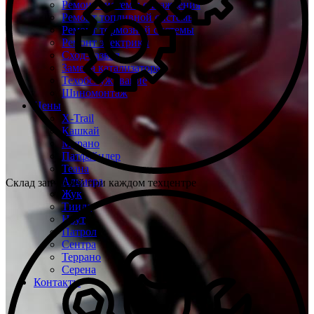
Ремонт системы охлаждения
Ремонт топливной системы
Ремонт тормозной системы
Ремонт электрики
Сход-развал
Замена катализатора
Техобслуживание
Шиномонтаж
Цены
X-Trail
Кашкай
Мурано
Патфайндер
Теана
Альмера
Склад запчастей при каждом техцентре
Жук
Тиида
Ноут
Патрол
Сентра
Террано
Серена
Контакты