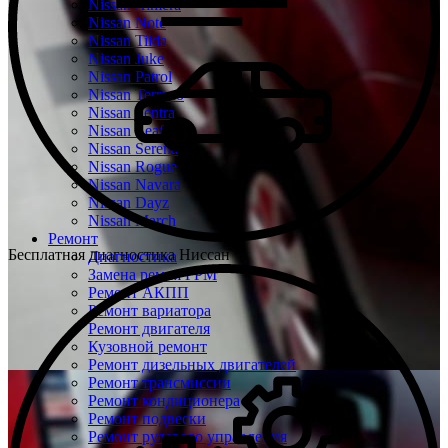
Nissan Almera
Nissan Note
Nissan Tiida
Nissan Juke
Nissan Patrol
Nissan Terrano
Nissan Sentra
Nissan Leaf
Nissan Serena
Nissan Rogue
Nissan Navara
Nissan Dayz
Nissan March
Ремонт
Бесплатная диагностика Ниссан
Диагностика
Замена ремня ГРМ
Ремонт АКПП
Ремонт вариатора
Ремонт двигателя
Кузовной ремонт
Ремонт дизельных двигателей
Ремонт трансмиссии
Ремонт кондиционера
Ремонт подвески
Ремонт рулевого управления