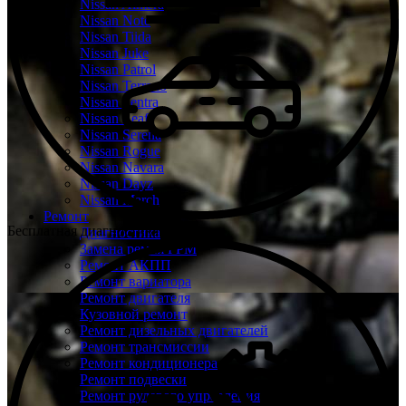
Nissan Almera
Nissan Note
Nissan Tiida
Nissan Juke
Nissan Patrol
Nissan Terrano
Nissan Sentra
Nissan Leaf
Nissan Serena
Nissan Rogue
Nissan Navara
Nissan Dayz
Nissan March
Ремонт
Бесплатная диагностика Ниссан
Диагностика
Замена ремня ГРМ
Ремонт АКПП
Ремонт вариатора
Ремонт двигателя
Кузовной ремонт
Ремонт дизельных двигателей
Ремонт трансмиссии
Ремонт кондиционера
Ремонт подвески
Ремонт рулевого управления