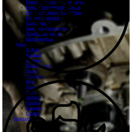
Ремонт системы охлаждения
Ремонт топливной системы
Ремонт тормозной системы
Ремонт электрики
Сход-развал
Замена катализатора
Техобслуживание
Шиномонтаж
Цены
X-Trail
Кашкай
Мурано
Патфайндер
Теана
Альмера
Склад запчастей при каждом техцентре
Жук
Тиида
Ноут
Патрол
Сентра
Террано
Серена
Контакты