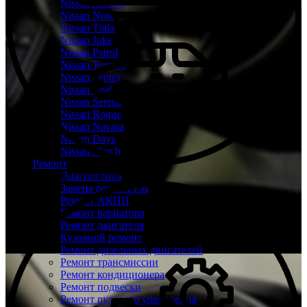
Nissan Almera
Nissan Note
Nissan Tiida
Nissan Juke
Nissan Patrol
Nissan Terrano
Nissan Sentra
Nissan Leaf
Nissan Serena
Nissan Rogue
Nissan Navara
Nissan Dayz
Nissan March
Ремонт
Бесплатная диагностика Ниссан
Диагностика
Замена ремня ГРМ
Ремонт АКПП
Ремонт вариатора
Ремонт двигателя
Кузовной ремонт
Ремонт дизельных двигателей
Ремонт трансмиссии
Ремонт кондиционера
Ремонт подвески
Ремонт рулевого управления