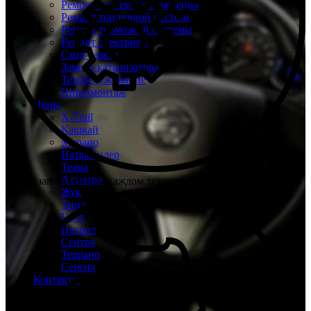
Ремонт системы охлаждения
Ремонт топливной системы
Ремонт тормозной системы
Ремонт электрики
Сход-развал
Замена катализатора
Техобслуживание
Шиномонтаж
Цены
X-Trail
Кашкай
Мурано
Патфайндер
Теана
Альмера
Склад запчастей при каждом техцентре
Жук
Тиида
Ноут
Патрол
Сентра
Террано
Серена
Контакты