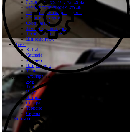
Ремонт системы охлаждения
Ремонт топливной системы
Ремонт тормозной системы
Ремонт электрики
Сход-развал
Замена катализатора
Техобслуживание
Шиномонтаж
Цены
X-Trail
Кашкай
Мурано
Патфайндер
Теана
Альмера
Склад запчастей при каждом техцентре
Жук
Тиида
Ноут
Патрол
Сентра
Террано
Серена
Контакты