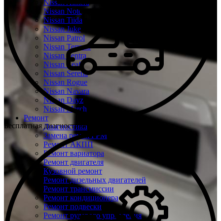
Nissan Almera
Nissan Note
Nissan Tiida
Nissan Juke
Nissan Patrol
Nissan Terrano
Nissan Sentra
Nissan Leaf
Nissan Serena
Nissan Rogue
Nissan Navara
Nissan Dayz
Nissan March
Ремонт
Бесплатная диагностика Ниссан
Диагностика
Замена ремня ГРМ
Ремонт АКПП
Ремонт вариатора
Ремонт двигателя
Кузовной ремонт
Ремонт дизельных двигателей
Ремонт трансмиссии
Ремонт кондиционера
Ремонт подвески
Ремонт рулевого управления