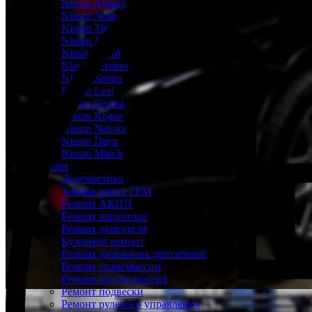
Nissan Almera
Nissan Note
Nissan Tiida
Nissan Juke
Nissan Patrol
Nissan Terrano
Nissan Sentra
Nissan Leaf
Nissan Serena
Nissan Rogue
Nissan Navara
Nissan Dayz
Nissan March
Ремонт
Диагностика
Замена ремня ГРМ
Ремонт АКПП
Ремонт вариатора
Ремонт двигателя
Кузовной ремонт
Ремонт дизельных двигателей
Ремонт трансмиссии
Ремонт кондиционера
Ремонт подвески
Ремонт рулевого управления