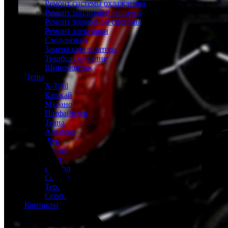
Ремонт системы охлаждения
Ремонт топливной системы
Ремонт тормозной системы
Ремонт электрики
Сход-развал
Замена катализатора
Техобслуживание
Шиномонтаж
Цены
X-Trail
Кашкай
Мурано
Патфайндер
Теана
Альмера
Жук
Тиида
Ноут
Патрол
Сентра
Террано
Серена
Контакты