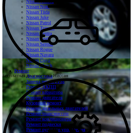
Nissan Almera
Nissan Note
Nissan Tiida
Nissan Juke
Nissan Patrol
Nissan Terrano
Nissan Sentra
Nissan Leaf
Nissan Serena
Nissan Rogue
Nissan Navara
Nissan Dayz
Nissan March
Ремонт
Бесплатная диагностика Ниссан
Диагностика
Замена ремня ГРМ
Ремонт АКПП
Ремонт вариатора
Ремонт двигателя
Кузовной ремонт
Ремонт дизельных двигателей
Ремонт трансмиссии
Ремонт кондиционера
Ремонт подвески
Ремонт рулевого управления