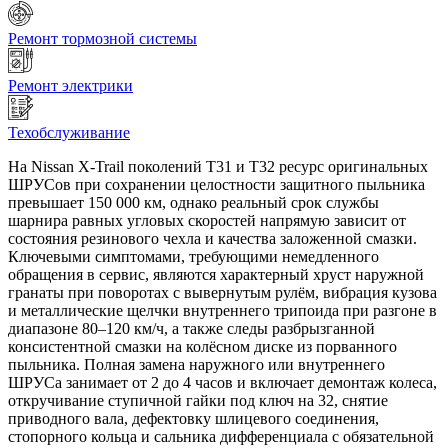
Ремонт тормозной системы
Ремонт электрики
Техобслуживание
На Nissan X-Trail поколений T31 и T32 ресурс оригинальных
ШРУСов при сохранении целостности защитного пыльника
превышает 150 000 км, однако реальный срок службы
шарнира равных угловых скоростей напрямую зависит от
состояния резинового чехла и качества заложенной смазки.
Ключевыми симптомами, требующими немедленного
обращения в сервис, являются характерный хруст наружной
гранаты при поворотах с вывернутым рулём, вибрация кузова
и металлические щелчки внутреннего трипоида при разгоне в
диапазоне 80–120 км/ч, а также следы разбрызганной
консистентной смазки на колёсном диске из порванного
пыльника. Полная замена наружного или внутреннего
ШРУСа занимает от 2 до 4 часов и включает демонтаж колеса,
откручивание ступичной гайки под ключ на 32, снятие
приводного вала, дефектовку шлицевого соединения,
стопорного кольца и сальника дифференциала с обязательной