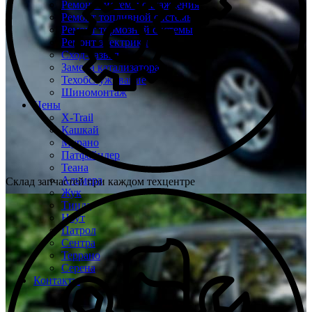
Ремонт системы охлаждения
Ремонт топливной системы
Ремонт тормозной системы
Ремонт электрики
Сход-развал
Замена катализатора
Техобслуживание
Шиномонтаж
Цены
X-Trail
Кашкай
Мурано
Патфайндер
Теана
Альмера
Склад запчастей при каждом техцентре
Жук
Тиида
Ноут
Патрол
Сентра
Террано
Серена
Контакты