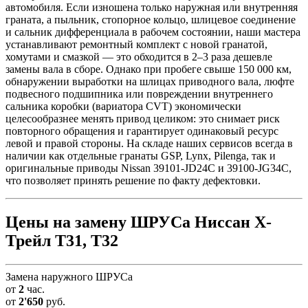
автомобиля. Если изношена только наружная или внутренняя
граната, а пыльник, стопорное кольцо, шлицевое соединение
и сальник дифференциала в рабочем состоянии, наши мастера
устанавливают ремонтный комплект с новой гранатой,
хомутами и смазкой — это обходится в 2–3 раза дешевле
замены вала в сборе. Однако при пробеге свыше 150 000 км,
обнаружении выработки на шлицах приводного вала, люфте
подвесного подшипника или повреждении внутреннего
сальника коробки (вариатора CVT) экономически
целесообразнее менять привод целиком: это снимает риск
повторного обращения и гарантирует одинаковый ресурс
левой и правой стороны. На складе наших сервисов всегда в
наличии как отдельные гранаты GSP, Lynx, Pilenga, так и
оригинальные приводы Nissan 39101-JD24C и 39100-JG34C,
что позволяет принять решение по факту дефектовки.
Цены на замену ШРУСа Ниссан Х-
Трейл Т31, Т32
Замена наружного ШРУСа
от
2
час.
от
2'650
руб.