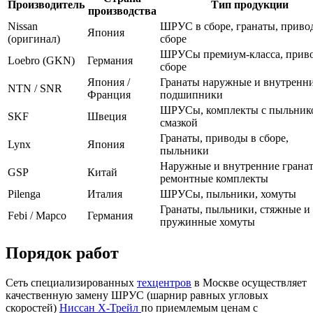
Производитель
Тип продукции
производства
Nissan
ШРУС в сборе, гранаты, приво
Япония
(оригинал)
сборе
ШРУСы премиум-класса, прив
Loebro (GKN)
Германия
сборе
Япония /
Гранаты наружные и внутренни
NTN / SNR
Франция
подшипники
ШРУСы, комплекты с пыльник
SKF
Швеция
смазкой
Гранаты, приводы в сборе,
Lynx
Япония
пыльники
Наружные и внутренние грана
GSP
Китай
ремонтные комплекты
Pilenga
Италия
ШРУСы, пыльники, хомуты
Гранаты, пыльники, стяжные и
Febi / Mapco
Германия
пружинные хомуты
Порядок работ
Сеть специализированных
техцентров
в Москве осуществляет
качественную замену ШРУС (шарнир равных угловых
скоростей)
Ниссан Х-Трейл
по приемлемым ценам с