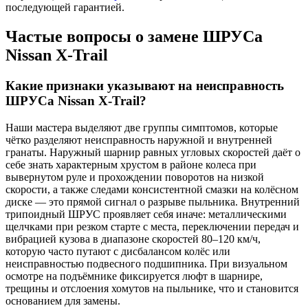
последующей гарантией.
Частые вопросы о замене ШРУСа
Nissan X-Trail
Какие признаки указывают на неисправность
ШРУСа Nissan X-Trail?
Наши мастера выделяют две группы симптомов, которые
чётко разделяют неисправность наружной и внутренней
гранаты. Наружный шарнир равных угловых скоростей даёт о
себе знать характерным хрустом в районе колеса при
вывернутом руле и прохождении поворотов на низкой
скорости, а также следами консистентной смазки на колёсном
диске — это прямой сигнал о разрыве пыльника. Внутренний
трипоидный ШРУС проявляет себя иначе: металлическими
щелчками при резком старте с места, переключении передач и
вибрацией кузова в диапазоне скоростей 80–120 км/ч,
которую часто путают с дисбалансом колёс или
неисправностью подвесного подшипника. При визуальном
осмотре на подъёмнике фиксируется люфт в шарнире,
трещины и отслоения хомутов на пыльнике, что и становится
основанием для замены.