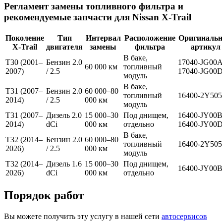
Регламент замены топливного фильтра и
рекомендуемые запчасти для Nissan X-Trail
Поколение
Тип
Интервал
Расположение
Оригиналь
X-Trail
двигателя
замены
фильтра
артикул
В баке,
T30 (2001–
Бензин 2.0
17040-JG00A
60 000 км
топливный
2007)
/ 2.5
17040-JG00
модуль
В баке,
T31 (2007–
Бензин 2.0
60 000–80
топливный
16400-2Y505
2014)
/ 2.5
000 км
модуль
T31 (2007–
Дизель 2.0
15 000–30
Под днищем,
16400-JY00B
2014)
dCi
000 км
отдельно
16400-JY00
В баке,
T32 (2014–
Бензин 2.0
60 000–80
топливный
16400-2Y505
2026)
/ 2.5
000 км
модуль
T32 (2014–
Дизель 1.6
15 000–30
Под днищем,
16400-JY00
2026)
dCi
000 км
отдельно
Порядок работ
Вы можете получить эту услугу в нашей сети
автосервисов