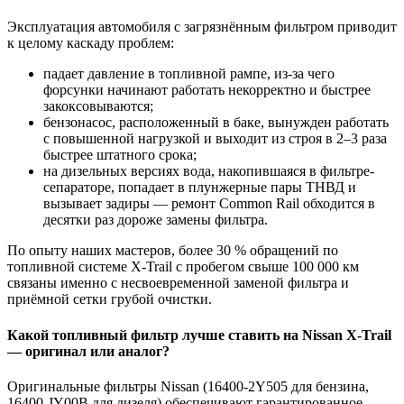
Эксплуатация автомобиля с загрязнённым фильтром приводит
к целому каскаду проблем:
падает давление в топливной рампе, из-за чего
форсунки начинают работать некорректно и быстрее
закоксовываются;
бензонасос, расположенный в баке, вынужден работать
с повышенной нагрузкой и выходит из строя в 2–3 раза
быстрее штатного срока;
на дизельных версиях вода, накопившаяся в фильтре-
сепараторе, попадает в плунжерные пары ТНВД и
вызывает задиры — ремонт Common Rail обходится в
десятки раз дороже замены фильтра.
По опыту наших мастеров, более 30 % обращений по
топливной системе X-Trail с пробегом свыше 100 000 км
связаны именно с несвоевременной заменой фильтра и
приёмной сетки грубой очистки.
Какой топливный фильтр лучше ставить на Nissan X-Trail
— оригинал или аналог?
Оригинальные фильтры Nissan (16400-2Y505 для бензина,
16400-JY00B для дизеля) обеспечивают гарантированное