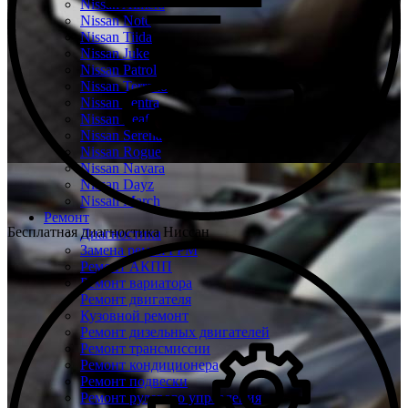
Nissan Almera
Nissan Note
Nissan Tiida
Nissan Juke
Nissan Patrol
Nissan Terrano
Nissan Sentra
Nissan Leaf
Nissan Serena
Nissan Rogue
Nissan Navara
Nissan Dayz
Nissan March
Ремонт
Бесплатная диагностика Ниссан
Диагностика
Замена ремня ГРМ
Ремонт АКПП
Ремонт вариатора
Ремонт двигателя
Кузовной ремонт
Ремонт дизельных двигателей
Ремонт трансмиссии
Ремонт кондиционера
Ремонт подвески
Ремонт рулевого управления