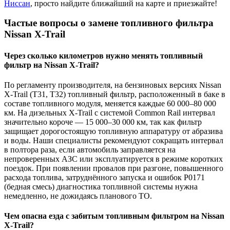
Ниссан
, просто найдите ближайший на карте и приезжайте!
Частые вопросы о замене топливного фильтра
Nissan X-Trail
Через сколько километров нужно менять топливный
фильтр на Nissan X-Trail?
По регламенту производителя, на бензиновых версиях Nissan
X-Trail (T31, T32) топливный фильтр, расположенный в баке в
составе топливного модуля, меняется каждые 60 000–80 000
км. На дизельных X-Trail с системой Common Rail интервал
значительно короче — 15 000–30 000 км, так как фильтр
защищает дорогостоящую топливную аппаратуру от абразива
и воды. Наши специалисты рекомендуют сокращать интервал
в полтора раза, если автомобиль заправляется на
непроверенных АЗС или эксплуатируется в режиме коротких
поездок. При появлении провалов при разгоне, повышенного
расхода топлива, затруднённого запуска и ошибок P0171
(бедная смесь) диагностика топливной системы нужна
немедленно, не дожидаясь планового ТО.
Чем опасна езда с забитым топливным фильтром на Nissan
X-Trail?