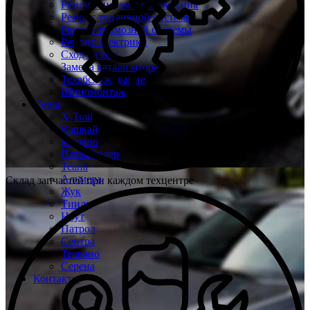
Ремонт системы охлаждения
Ремонт топливной системы
Ремонт тормозной системы
Ремонт электрики
Сход-развал
Замена катализатора
Техобслуживание
Шиномонтаж
Цены
X-Trail
Кашкай
Мурано
Патфайндер
Теана
Альмера
Склад запчастей при каждом техцентре
Жук
Тиида
Ноут
Патрол
Сентра
Террано
Серена
Контакты