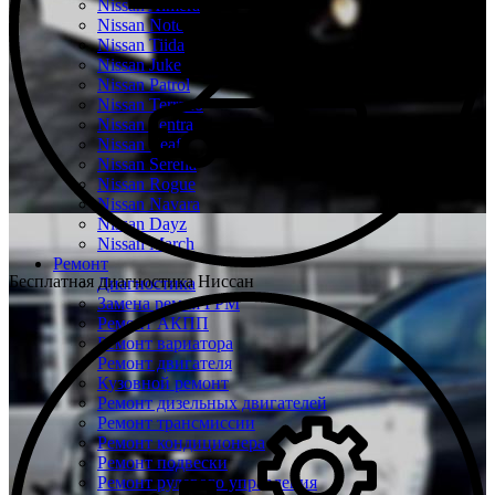
Nissan Almera
Nissan Note
Nissan Tiida
Nissan Juke
Nissan Patrol
Nissan Terrano
Nissan Sentra
Nissan Leaf
Nissan Serena
Nissan Rogue
Nissan Navara
Nissan Dayz
Nissan March
Ремонт
Бесплатная диагностика Ниссан
Диагностика
Замена ремня ГРМ
Ремонт АКПП
Ремонт вариатора
Ремонт двигателя
Кузовной ремонт
Ремонт дизельных двигателей
Ремонт трансмиссии
Ремонт кондиционера
Ремонт подвески
Ремонт рулевого управления