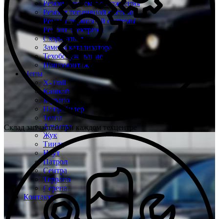
Ремонт системы охлаждения
Ремонт топливной системы
Ремонт тормозной системы
Ремонт электрики
Сход-развал
Замена катализатора
Техобслуживание
Шиномонтаж
Цены
X-Trail
Кашкай
Мурано
Патфайндер
Теана
Альмера
Склад запчастей при каждом техцентре
Жук
Тиида
Ноут
Патрол
Сентра
Террано
Серена
Контакты