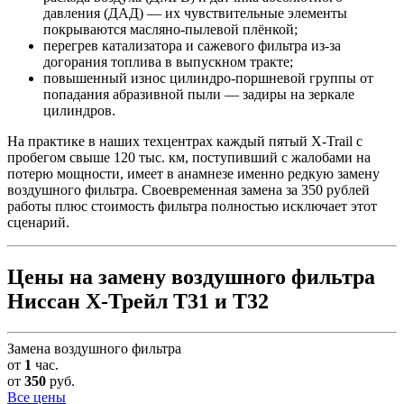
давления (ДАД) — их чувствительные элементы
покрываются масляно-пылевой плёнкой;
перегрев катализатора и сажевого фильтра из-за
догорания топлива в выпускном тракте;
повышенный износ цилиндро-поршневой группы от
попадания абразивной пыли — задиры на зеркале
цилиндров.
На практике в наших техцентрах каждый пятый X-Trail с
пробегом свыше 120 тыс. км, поступивший с жалобами на
потерю мощности, имеет в анамнезе именно редкую замену
воздушного фильтра. Своевременная замена за 350 рублей
работы плюс стоимость фильтра полностью исключает этот
сценарий.
Цены на замену воздушного фильтра
Ниссан Х-Трейл Т31 и Т32
Замена воздушного фильтра
от
1
час.
от
350
руб.
Все цены