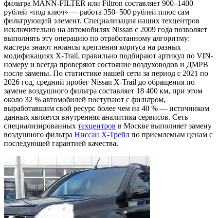
фильтра MANN-FILTER или Filtron составляет 900–1400
рублей «под ключ» — работа 350–500 рублей плюс сам
фильтрующий элемент. Специализация наших техцентров
исключительно на автомобилях Nissan с 2009 года позволяет
выполнять эту операцию по отработанному алгоритму:
мастера знают нюансы крепления корпуса на разных
модификациях X-Trail, правильно подбирают артикул по VIN-
номеру и всегда проверяют состояние воздуховодов и ДМРВ
после замены. По статистике нашей сети за период с 2021 по
2026 год, средний пробег Nissan X-Trail до обращения по
замене воздушного фильтра составляет 18 400 км, при этом
около 32 % автомобилей поступают с фильтром,
выработавшим свой ресурс более чем на 40 % — источником
данных является внутренняя аналитика сервисов. Сеть
специализированных
техцентров
в Москве выполняет замену
воздушного фильтра
Ниссан Х-Трейл
по приемлемым ценам с
последующей гарантией качества.