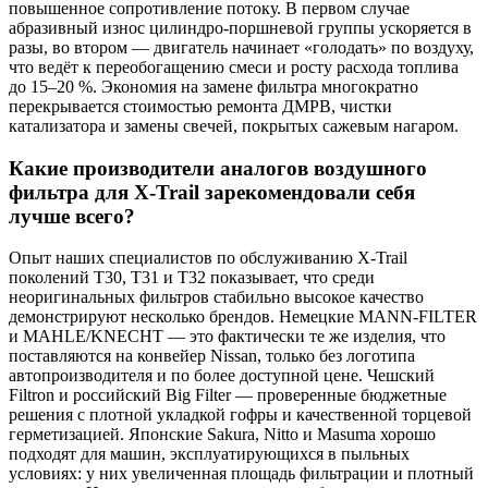
повышенное сопротивление потоку. В первом случае
абразивный износ цилиндро-поршневой группы ускоряется в
разы, во втором — двигатель начинает «голодать» по воздуху,
что ведёт к переобогащению смеси и росту расхода топлива
до 15–20 %. Экономия на замене фильтра многократно
перекрывается стоимостью ремонта ДМРВ, чистки
катализатора и замены свечей, покрытых сажевым нагаром.
Какие производители аналогов воздушного
фильтра для X-Trail зарекомендовали себя
лучше всего?
Опыт наших специалистов по обслуживанию X-Trail
поколений T30, T31 и T32 показывает, что среди
неоригинальных фильтров стабильно высокое качество
демонстрируют несколько брендов. Немецкие MANN-FILTER
и MAHLE/KNECHT — это фактически те же изделия, что
поставляются на конвейер Nissan, только без логотипа
автопроизводителя и по более доступной цене. Чешский
Filtron и российский Big Filter — проверенные бюджетные
решения с плотной укладкой гофры и качественной торцевой
герметизацией. Японские Sakura, Nitto и Masuma хорошо
подходят для машин, эксплуатирующихся в пыльных
условиях: у них увеличенная площадь фильтрации и плотный