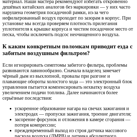
материал. Наши мастера рекомендуют избегать откровенно
дешёвых китайских аналогов без маркировки — у них часто
нарушена геометрия посадочной рамки, из-за чего
нефильтрованный воздух проходит по зазорам в корпус. При
установке мы всегда проверяем плотность прилегания
уплотнителя к крышке корпуса и чистим посадочное место от
песка, чтобы исключить подсос неочищенного воздуха.
К каким конкретным поломкам приводит езда с
забитым воздушным фильтром?
Если игнорировать симптомы забитого фильтра, проблемы
развиваются лавинообразно. Сначала владелец замечает
чёрный дым из выхлопной, провалы при разгоне и
плавающие обороты холостого хода — это электронный блок
управления пытается компенсировать нехватку воздуха
увеличением подачи топлива. Далее начинаются более
серьёзные последствия:
ускоренное образование нагара на свечах зажигания и
электродах — пропуски зажигания, троение двигателя;
засорение форсунок и отложения в камере сгорания —
потеря компрессии;
преждевременный выход из строя датчика массового
расхода воздуха (ДМРВ) и датчика абсолютного