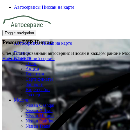
Автосервисы Ниссан на карте
Toggle navigation
Ремонт ГУР Ниссан
Автосервисы Nissan на карте
Главная
Специализированный автосервис Ниссан в каждом районе Мо
Клиенту
Найти ближайший сервис
О нас
Акции
Гарантия
Сертификаты
Запчасти
Видео работ
Эксперт
Модели
Nissan Qashqai
Nissan X-Trail
Nissan Murano
Nissan Pathfinder
Nissan Teana