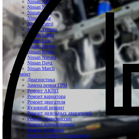
Nissan Almera
Nissan Note
Nissan Tiida
Nissan Juke
Nissan Patrol
Nissan Terrano
Nissan Sentra
Nissan Leaf
Nissan Serena
Nissan Rogue
Nissan Navara
Nissan Dayz
Nissan March
Ремонт
Диагностика
Замена ремня ГРМ
Ремонт АКПП
Ремонт вариатора
Ремонт двигателя
Кузовной ремонт
Ремонт дизельных двигателей
Ремонт трансмиссии
Ремонт кондиционера
Ремонт подвески
Ремонт рулевого управления