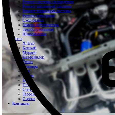
Ремонт системы охлаждения
Ремонт топливной системы
Ремонт тормозной системы
Ремонт электрики
Сход-развал
Замена катализатора
Техобслуживание
Шиномонтаж
Цены
X-Trail
Кашкай
Мурано
Патфайндер
Теана
Альмера
Жук
Тиида
Ноут
Патрол
Сентра
Террано
Серена
Контакты